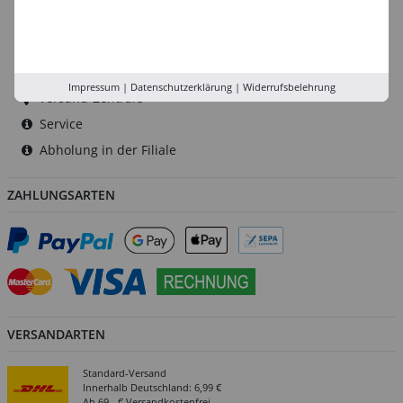
Düsseldorf
Köln
Rhein-Ruhr
Impressum
|
Datenschutzerklärung
|
Widerrufsbelehrung
Versand-Zentrale
Service
Abholung in der Filiale
ZAHLUNGSARTEN
VERSANDARTEN
Standard-Versand
Innerhalb Deutschland: 6,99 €
Ab 69,- € Versandkostenfrei