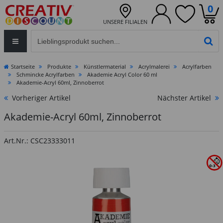
0
UNSERE FILIALEN
Eingabefeld für die Produktsuche im Header
PR
Startseite
Produkte
Künstlermaterial
Acrylmalerei
Acrylfarben
Schmincke Acrylfarben
Akademie Acryl Color 60 ml
Akademie-Acryl 60ml, Zinnoberrot
Vorheriger Artikel
Nächster Artikel
Akademie-Acryl 60ml, Zinnoberrot
Art.Nr.: CSC23333011