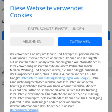
Premium
-Lieferung verfügbar
Diese Webseite verwendet
Auf Lager
Cookies
MENGE
IN DEN WARENKORB
ZUSTIMMEN
ARTIKEL AUF WUNSCHLISTE SETZEN
Wir verwenden Cookies, um Inhalte und Anzeigen zu personalisieren,
SEITE DRUCKEN
Funktionen für soziale Medien anbieten zu können und die Zugriffe
auf unsere Website zu analysieren. Zudem geben wir Informationen zu
Ihrer Verwendung unserer Website an unsere Partner für soziale
Medien, Werbung und Analysen weiter, die ihren Sitz ggf. außerhalb
ARTIKEL MERKMALE & DETAILS
der Europäischen Union, etwa in den USA, haben können ( z.B. für
Google:
Datenschutz und Nutzungsbedingungen von Google
). Dabei
Inhaltsstoffe & Hinweise
kann nicht ausgeschlossen werden, dass Ihre Daten mit anderen,
bereits gespeicherten Daten von Ihnen verknüpft werden. Mit dem
Klick auf den Button "Zustimmen" erklären Sie sich mit der Nutzung
52 Standard- sowie 8 Effekttöne
Ihrer Daten einverstanden. Über "Ablehnen" können Sie die Nutzung
Hohe Brillanz und Deckkraft
Ihrer Daten verweigern. Selbstverständlich können Sie Ihre Einwilligung
Höchste Ergiebigkeit und beste Vermalbarkeit
jederzeit in den Einstellungen ändern oder widerrufen.
Weitere Informationen dazu finden Sie in unserer
Absolut wasserfeste Auftrocknung
Datenschutzerklärung.