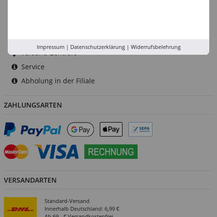
Düsseldorf
Köln
Rhein-Ruhr
Impressum
|
Datenschutzerklärung
|
Widerrufsbelehrung
Versand-Zentrale
Service
Abholung in der Filiale
ZAHLUNGSARTEN
VERSANDARTEN
Standard-Versand
Innerhalb Deutschland: 6,99 €
Ab 69,- € Versandkostenfrei