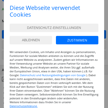
Premium
-Lieferung verfügbar
Diese Webseite verwendet
Auf Lager
Cookies
MENGE
IN DEN WARENKORB
ZUSTIMMEN
ARTIKEL AUF WUNSCHLISTE SETZEN
Wir verwenden Cookies, um Inhalte und Anzeigen zu personalisieren,
SEITE DRUCKEN
Funktionen für soziale Medien anbieten zu können und die Zugriffe
auf unsere Website zu analysieren. Zudem geben wir Informationen zu
Ihrer Verwendung unserer Website an unsere Partner für soziale
Medien, Werbung und Analysen weiter, die ihren Sitz ggf. außerhalb
ARTIKEL MERKMALE & DETAILS
der Europäischen Union, etwa in den USA, haben können ( z.B. für
Google:
Datenschutz und Nutzungsbedingungen von Google
). Dabei
Inhaltsstoffe & Hinweise
kann nicht ausgeschlossen werden, dass Ihre Daten mit anderen,
bereits gespeicherten Daten von Ihnen verknüpft werden. Mit dem
Klick auf den Button "Zustimmen" erklären Sie sich mit der Nutzung
52 Standard- sowie 8 Effekttöne
Ihrer Daten einverstanden. Über "Ablehnen" können Sie die Nutzung
Hohe Brillanz und Deckkraft
Ihrer Daten verweigern. Selbstverständlich können Sie Ihre Einwilligung
Höchste Ergiebigkeit und beste Vermalbarkeit
jederzeit in den Einstellungen ändern oder widerrufen.
Weitere Informationen dazu finden Sie in unserer
Absolut wasserfeste Auftrocknung
Datenschutzerklärung.