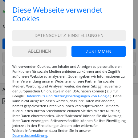
Premium
-Lieferung verfügbar
Diese Webseite verwendet
Auf Lager
Cookies
MENGE
IN DEN WARENKORB
ZUSTIMMEN
ARTIKEL AUF WUNSCHLISTE SETZEN
Wir verwenden Cookies, um Inhalte und Anzeigen zu personalisieren,
SEITE DRUCKEN
Funktionen für soziale Medien anbieten zu können und die Zugriffe
auf unsere Website zu analysieren. Zudem geben wir Informationen zu
Ihrer Verwendung unserer Website an unsere Partner für soziale
Medien, Werbung und Analysen weiter, die ihren Sitz ggf. außerhalb
ARTIKEL MERKMALE & DETAILS
der Europäischen Union, etwa in den USA, haben können ( z.B. für
Google:
Datenschutz und Nutzungsbedingungen von Google
). Dabei
Inhaltsstoffe & Hinweise
kann nicht ausgeschlossen werden, dass Ihre Daten mit anderen,
bereits gespeicherten Daten von Ihnen verknüpft werden. Mit dem
Klick auf den Button "Zustimmen" erklären Sie sich mit der Nutzung
52 Standard- sowie 8 Effekttöne
Ihrer Daten einverstanden. Über "Ablehnen" können Sie die Nutzung
Hohe Brillanz und Deckkraft
Ihrer Daten verweigern. Selbstverständlich können Sie Ihre Einwilligung
Höchste Ergiebigkeit und beste Vermalbarkeit
jederzeit in den Einstellungen ändern oder widerrufen.
Weitere Informationen dazu finden Sie in unserer
Absolut wasserfeste Auftrocknung
Datenschutzerklärung.