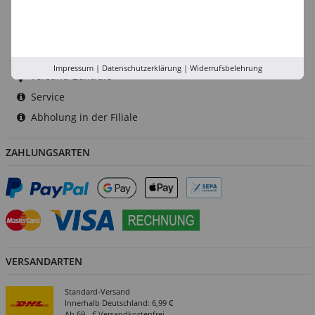
Düsseldorf
Köln
Rhein-Ruhr
Impressum
|
Datenschutzerklärung
|
Widerrufsbelehrung
Versand-Zentrale
Service
Abholung in der Filiale
ZAHLUNGSARTEN
VERSANDARTEN
Standard-Versand
Innerhalb Deutschland: 6,99 €
Ab 69,- € Versandkostenfrei