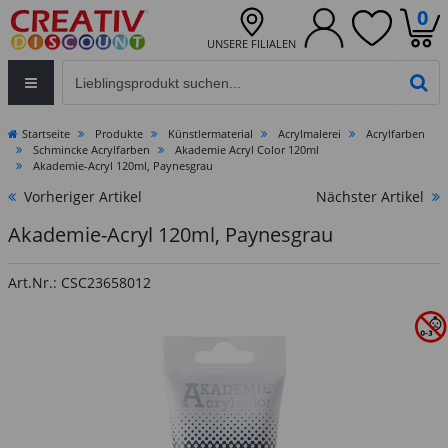
0
UNSERE FILIALEN
Eingabefeld für die Produktsuche im Header
PR
Startseite
Produkte
Künstlermaterial
Acrylmalerei
Acrylfarben
Schmincke Acrylfarben
Akademie Acryl Color 120ml
Akademie-Acryl 120ml, Paynesgrau
Vorheriger Artikel
Nächster Artikel
Akademie-Acryl 120ml, Paynesgrau
Art.Nr.: CSC23658012