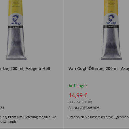
rbe, 200 ml, Azogelb Hell
Van Gogh Ölfarbe, 200 ml, Azo
Auf Lager
14,99 €
(1 l = 74.95 EUR)
683
Art.Nr.: CRT02082693
erung,
Premium
-Lieferung möglich 1-2
Entdecken Sie unsere kreative Eigenmar
eutschlands