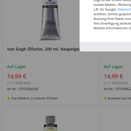
soziale Medien, Werbung
z.B. für Google:
Datensc
anderen, bereits gespeic
Nutzung Ihrer Daten ein
Ihre Einwilligung jederz
Weitere Informationen d
Van Gogh Ölfarbe, 200 ml, Neapelgelb rot
Van Gogh Ölfa
Auf Lager
Auf Lager
14,99 €
14,99 €
(1 l = 74.95 EUR)
(1 l = 74.95 EUR)
Art.Nr.: CRT02082243
Art.Nr.: CRT02082
Top-Marken zu kleinen Preisen
Auswahl aus üb