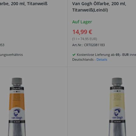
rbe, 200 ml, Titanweiß
Van Gogh Ölfarbe, 200 ml,
Titanweiß(Leinöl)
Auf Lager
14,99 €
(1 l = 74.95 EUR)
053
Art.Nr.: CRT02081183
tungsverhältnis
Kostenlose Lieferung ab
69,- EUR
inne
Deutschlands -
Details