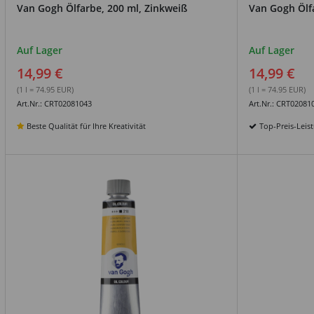
Van Gogh Ölfarbe, 200 ml, Zinkweiß
Van Gogh Ölfa
Auf Lager
Auf Lager
14,99 €
14,99 €
(1 l = 74.95 EUR)
(1 l = 74.95 EUR)
Art.Nr.: CRT02081043
Art.Nr.: CRT02081
Beste Qualität für Ihre Kreativität
Top-Preis-Leis