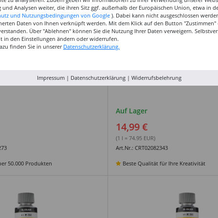
 und Analysen weiter, die ihren Sitz ggf. außerhalb der Europäischen Union, etwa in 
hutz und Nutzungsbedingungen von Google
). Dabei kann nicht ausgeschlossen werden
herten Daten von Ihnen verknüpft werden. Mit dem Klick auf den Button "Zustimmen" er
verstanden. Über "Ablehnen" können Sie die Nutzung Ihrer Daten verweigern. Selbstver
eit in den Einstellungen ändern oder widerrufen.
azu finden Sie in unserer
Datenschutzerklärung.
Impressum
|
Datenschutzerklärung
|
Widerrufsbelehrung
rbe, 200 ml, Gelber Ocker
Van Gogh Ölfarbe, 200 ml, Sie
Auf Lager
14,99 €
(1 l = 74.95 EUR)
273
Art.Nr.: CRT02082343
er 50.000 Produkten
Beste Qualität für Ihre Kreativität