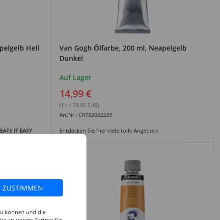
pelgelb Hell
Van Gogh Ölfarbe, 200 ml, Neapelgelb
Dunkel
Auf Lager
14,99 €
(1 l = 74.95 EUR)
Art.Nr.: CRT02082233
EATE IT EASY
Entdecken Sie hier viele tolle Angebote
ZUSTIMMEN
 zu können und die
te an unsere Partner für