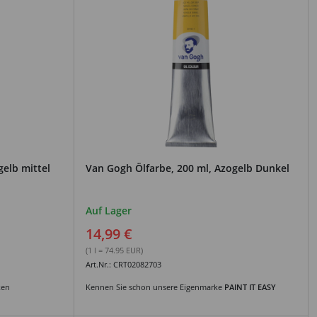
gelb mittel
Van Gogh Ölfarbe, 200 ml, Azogelb Dunkel
Auf Lager
14,99 €
(1 l = 74.95 EUR)
Art.Nr.: CRT02082703
ken
Kennen Sie schon unsere Eigenmarke
PAINT IT EASY