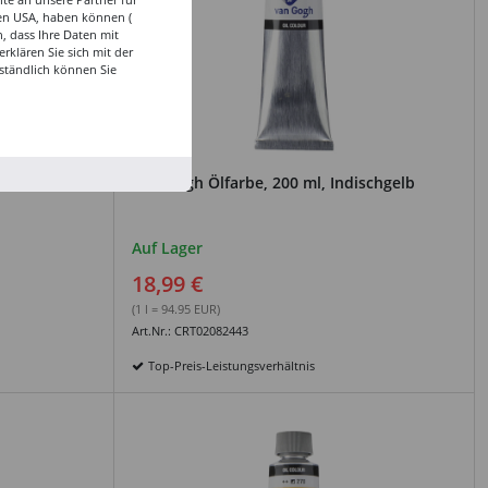
den USA, haben können (
, dass Ihre Daten mit
klären Sie sich mit der
ständlich können Sie
na natur
Van Gogh Ölfarbe, 200 ml, Indischgelb
Auf Lager
18,99 €
(1 l = 94.95 EUR)
Art.Nr.: CRT02082443
Top-Preis-Leistungsverhältnis