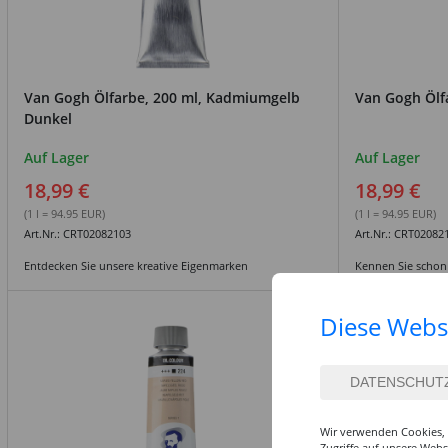
Van Gogh Ölfarbe, 200 ml, Kadmiumgelb
Van Gogh Ölf
Dunkel
Auf Lager
Auf Lager
18,99 €
18,99 €
(1 l = 94.95 EUR)
(1 l = 94.95 EUR)
Art.Nr.: CRT02082103
Art.Nr.: CRT02082
Entdecken Sie unsere kreative Eigenmarken
Kennen Sie schon
Diese Webs
Wir verwenden Cookies, 
Zugriffe auf unsere Web