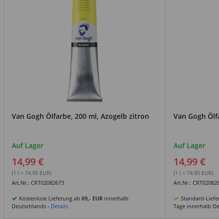
Van Gogh Ölfarbe, 200 ml, Azogelb zitron
Van Gogh Ölfa
Auf Lager
Auf Lager
14,99 €
14,99 €
(1 l = 74.95 EUR)
(1 l = 74.95 EUR)
Art.Nr.: CRT02082673
Art.Nr.: CRT02082
Kostenlose Lieferung ab
69,- EUR
innerhalb
Standard-Lief
Deutschlands -
Details
Tage innerhalb D