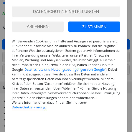
Premium
-Lieferung verfügbar
Auf Lager
ZUSTIMMEN
MENGE
Wir verwenden Cookies, um Inhalte und Anzeigen zu personalisieren,
IN DEN WARENKORB
Funktionen für soziale Medien anbieten zu können und die Zugriffe
auf unsere Website zu analysieren. Zudem geben wir Informationen zu
Ihrer Verwendung unserer Website an unsere Partner für soziale
ARTIKEL AUF WUNSCHLISTE SETZEN
Medien, Werbung und Analysen weiter, die ihren Sitz ggf. außerhalb
der Europäischen Union, etwa in den USA, haben können ( z.B. für
Google:
Datenschutz und Nutzungsbedingungen von Google
). Dabei
SEITE DRUCKEN
kann nicht ausgeschlossen werden, dass Ihre Daten mit anderen,
bereits gespeicherten Daten von Ihnen verknüpft werden. Mit dem
Klick auf den Button "Zustimmen" erklären Sie sich mit der Nutzung
ARTIKEL MERKMALE & DETAILS
Ihrer Daten einverstanden. Über "Ablehnen" können Sie die Nutzung
Ihrer Daten verweigern. Selbstverständlich können Sie Ihre Einwilligung
jederzeit in den Einstellungen ändern oder widerrufen.
Starker Bastekleber, für vielseitige Verwendung
Weitere Informationen dazu finden Sie in unserer
Auch als Mosaikkleber geeignet
Datenschutzerklärung.
Lösungsmittelfrei
Trocknet transparent auf
90g in der praktischen Dosierflasche