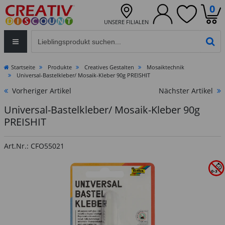
0
UNSERE FILIALEN
Eingabefeld für die Produktsuche im Header
PR
Startseite
Produkte
Creatives Gestalten
Mosaiktechnik
Universal-Bastelkleber/ Mosaik-Kleber 90g PREISHIT
Vorheriger Artikel
Nächster Artikel
Universal-Bastelkleber/ Mosaik-Kleber 90g
PREISHIT
Art.Nr.: CFO55021