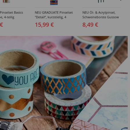
inselset Basics
NEU GRADUATE Pinselset
NEU Öl- & Acrylpinsel,
e, 4-teilig
"Detail“, kurzstielig, 4
Schweineborste Gussow
Synthetikpinsel
Flach, 3er Set, 4, 8, 10
 €
15,99 €
8,49 €