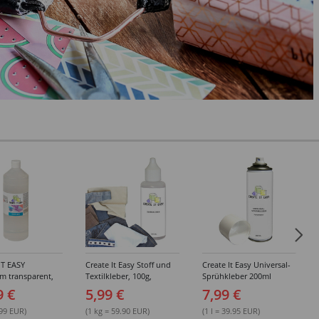
IT EASY
Create It Easy Stoff und
Create It Easy Universal-
im transparent,
Textilkleber, 100g,
Sprühkleber 200ml
sungsmittel,
Kunststoffflasche mit
(permanent)
9 €
5,99 €
7,99 €
Maldüse
.99 EUR)
(1 kg = 59.90 EUR)
(1 l = 39.95 EUR)