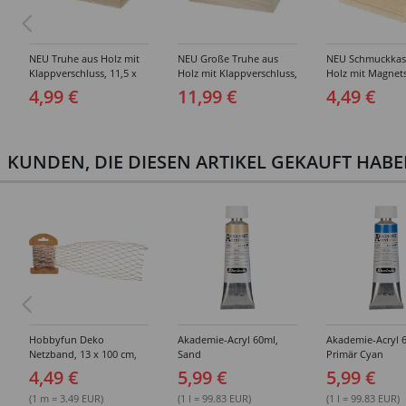
NEU Truhe aus Holz mit
NEU Große Truhe aus
NEU Schmuckkas
Klappverschluss, 11,5 x
Holz mit Klappverschluss,
Holz mit Magnets
5,8 x 5,8 cm, 1 Stück
21,5 x 15,8 x 10,5 cm, 1
6 x 6 x 3,5 cm, 1 
4,99 €
11,99 €
4,49 €
Stück
KUNDEN, DIE DIESEN ARTIKEL GEKAUFT HAB
Hobbyfun Deko
Akademie-Acryl 60ml,
Akademie-Acryl 
Netzband, 13 x 100 cm,
Sand
Primär Cyan
natur
4,49 €
5,99 €
5,99 €
(1 m = 3.49 EUR)
(1 l = 99.83 EUR)
(1 l = 99.83 EUR)