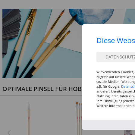
Diese Webs
Wir verwenden Cookies, 
Zugriffe auf unsere Web
soziale Medien, Werbung
z.B. für Google:
Datensc
OPTIMALE PINSEL FÜR HOBBY & KUNST
anderen, bereits gespeic
Nutzung Ihrer Daten ein
Ihre Einwilligung jederz
Weitere Informationen d