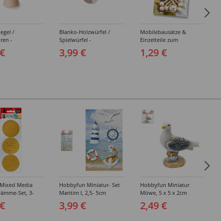
egel /
Blanko-Holzwürfel /
Mobilebausätze &
uren -
Spielwürfel -
Einzelteile zum
edene
Verschiedene Größen &
Selbstbasteln -
 €
3,99 €
1,29 €
ungen
Sortierungen
Verschiedene Artikel
Mixed Media
Hobbyfun Miniatur- Set
Hobbyfun Miniatur
ämme-Set, 3-
Maritim I, 2,5- 5cm
Möwe, 5 x 5 x 2cm
 €
3,99 €
2,49 €