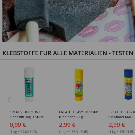
KLEBSTOFFE FÜR ALLE MATERIALIEN - TESTE
CREATIV DISCOUNT
CREATE IT EASY Klebestift
CREATE IT EASY K
Klebestift 10g, 1 Stück
für Kinder, 22 g
für Kinder MAGIC
0,99 €
2,99 €
2,99 €
(1 kg = 99.00 EUR)
(1 kg = 135.91 EUR)
(1 kg = 135.91 EU