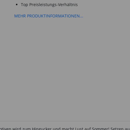
Top Preisleistungs-Verhältnis
MEHR PRODUKTINFORMATIONEN...
otiven wird zum Hingucker und macht Lust auf Sommer! Setzen au