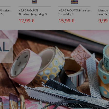
inselset
NEU GRADUATE
NEU GRADUATE Pinselset
Marabu P
, 3
Pinselset, langsteilig, 3
kurzstielig 4
Acrylfarb
Synthetikpinsel
Synthetikpinsel
12,99 €
15,99 €
9,99