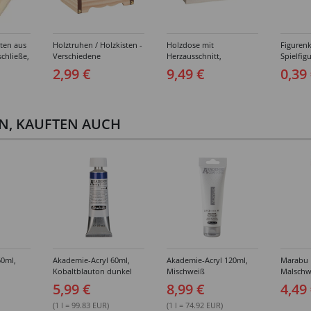
ten aus
Holztruhen / Holzkisten -
Holzdose mit
Figurenk
chließe,
Verschiedene
Herzausschnitt,
Spielfig
Stück
Ausführungen
18x24x5,7cm
Verschi
2,99 €
9,49 €
0,39
Ausführ
EN, KAUFTEN AUCH
60ml,
Akademie-Acryl 60ml,
Akademie-Acryl 120ml,
Marabu 
Kobaltblauton dunkel
Mischweiß
Malschw
teilig
5,99 €
8,99 €
4,49
(1 l = 99.83 EUR)
(1 l = 74.92 EUR)