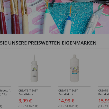
N SIE UNSERE PREISWERTEN EIGENMARKEN
lebestift
CREATE IT EASY
CREATE IT EASY
CREATE 
, 22 g
Bastelleim /
Bastelleim /
Bastelle
Buchbinderleim, 100 ml
Buchbinderleim, 1000 ml
ohne Lö
3,99 €
14,99 €
15,9
1000 ml
R)
(1 l = 39.90 EUR)
(1 l = 14.99 EUR)
(1 l = 15