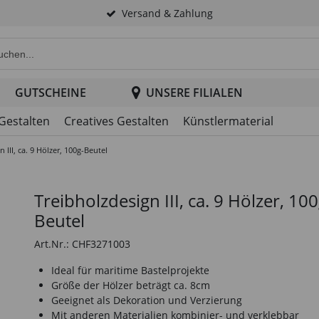
Versand & Zahlung
e Produktsuche im Header
GUTSCHEINE
UNSERE FILIALEN
 Gestalten
Creatives Gestalten
Künstlermaterial
 III, ca. 9 Hölzer, 100g-Beutel
Treibholzdesign III, ca. 9 Hölzer, 100
Beutel
Art.Nr.: CHF3271003
Ideal für maritime Bastelprojekte
Größe der Hölzer beträgt ca. 8cm
Geeignet als Dekoration und Verzierung
Mit anderen Materialien kombinier- und verklebbar