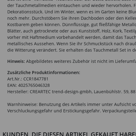
der Tauchmetallmedien eintauchen und wieder hervorholen. Farb
Dekorationsstück. Und im Winter, wenn es im Garten keine Bl
noch mehr. Durchstöbern Sie ihren Dachboden oder den Keller 
Kostbarem geben können. Dünnflüssige, gut fließfähige Metalld
Blätter, auch getrocknete oder aus Kunststoff, Holz, Kork, Tex
vorher mit Haftmedium vorbehandelt werden, damit das Tauchme
metallisches Aussehen. Wenn Sie ihr Schmuckstück nach drauße
die Witterung verändert. Sie erhalten das Tauchmetall Set in de
Hinweis:
Abgebildetes weiteres Zubehör ist nicht im Lieferumf
Zusätzliche Produktinformationen:
Art.Nr.: CCR1847781
EAN: 4025765046328
Hersteller: CREARTEC trend-design-gmbh, Lauenbühlstr. 59, 88
Warnhinweise: Benutzung des Artikels immer unter Aufsicht vo
Verschluckungsgefahr und Erstickungsgefahr. Verpackungsteile 
KUNDEN, DIE DIESEN ARTIKEL GEKAUFT HAB