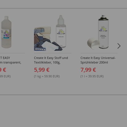
IT EASY
Create It Easy Stoff und
Create It Easy Universal-
im transparent,
Textilkleber, 100g,
Sprühkleber 200ml
sungsmittel,
Kunststoffflasche mit
(permanent)
9 €
5,99 €
7,99 €
Maldüse
.99 EUR)
(1 kg = 59.90 EUR)
(1 l = 39.95 EUR)