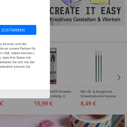
ZUSTIMMEN
 zu können und die
te an unsere Partner für
den USA, haben können (
, dass Ihre Daten mit
klären Sie sich mit der
ständlich können Sie
inselset Basics
NEU GRADUATE Pinselset
NEU Öl- & Acrylpinsel,
e, 4-teilig
"Detail“, kurzstielig, 4
Schweineborste Gussow
Synthetikpinsel
Flach, 3er Set, 4, 8, 10
 €
15,99 €
8,49 €