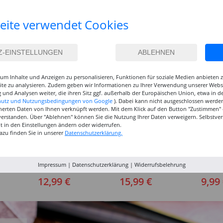
eite verwendet Cookies
um Inhalte und Anzeigen zu personalisieren, Funktionen für soziale Medien anbieten
site zu analysieren. Zudem geben wir Informationen zu Ihrer Verwendung unserer Websi
 und Analysen weiter, die ihren Sitz ggf. außerhalb der Europäischen Union, etwa in 
hutz und Nutzungsbedingungen von Google
). Dabei kann nicht ausgeschlossen werden
herten Daten von Ihnen verknüpft werden. Mit dem Klick auf den Button "Zustimmen" er
verstanden. Über "Ablehnen" können Sie die Nutzung Ihrer Daten verweigern. Selbstver
eit in den Einstellungen ändern oder widerrufen.
azu finden Sie in unserer
Datenschutzerklärung.
inselset
NEU GRADUATE
NEU GRADUATE Pinselset
Marabu P
Impressum
|
Datenschutzerklärung
|
Widerrufsbelehrung
, 3
Pinselset, langsteilig, 3
kurzstielig 4
Acrylfarb
Synthetikpinsel
Synthetikpinsel
12,99 €
15,99 €
9,99