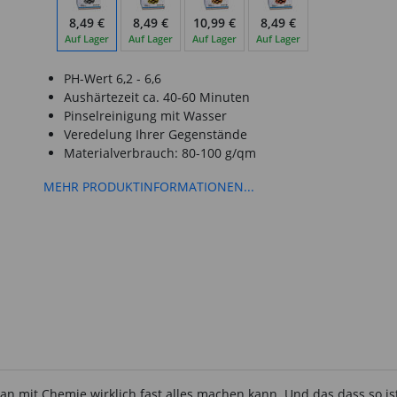
8,49 €
8,49 €
10,99 €
8,49 €
Auf Lager
Auf Lager
Auf Lager
Auf Lager
PH-Wert 6,2 - 6,6
Aushärtezeit ca. 40-60 Minuten
Pinselreinigung mit Wasser
Veredelung Ihrer Gegenstände
Materialverbrauch: 80-100 g/qm
MEHR PRODUKTINFORMATIONEN...
an mit Chemie wirklich fast alles machen kann. Und das dass so ist,