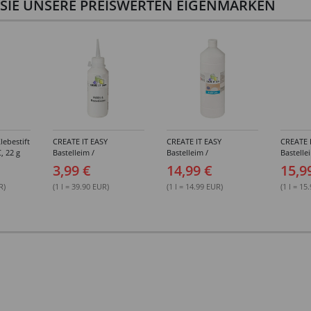
N SIE UNSERE PREISWERTEN EIGENMARKEN
lebestift
CREATE IT EASY
CREATE IT EASY
CREATE 
, 22 g
Bastelleim /
Bastelleim /
Bastelle
Buchbinderleim, 100 ml
Buchbinderleim, 1000 ml
ohne Lö
3,99 €
14,99 €
15,9
1000 ml
R)
(1 l = 39.90 EUR)
(1 l = 14.99 EUR)
(1 l = 15