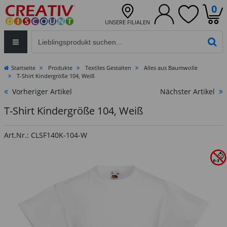
0
UNSERE FILIALEN
Eingabefeld für die Produktsuche im Header
PR
Startseite
Produkte
Textiles Gestalten
Alles aus Baumwolle
T-Shirt Kindergröße 104, Weiß
Vorheriger Artikel
Nächster Artikel
T-Shirt Kindergröße 104, Weiß
Art.Nr.: CLSF140K-104-W