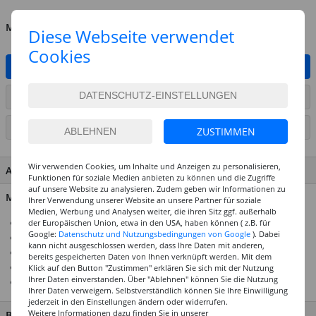
MENGE
Diese Webseite verwendet
Cookies
IN DEN WARENKORB
ARTIKEL AUF WUNSCHLISTE SETZEN
SEITE DRUCKEN
ZUSTIMMEN
Wir verwenden Cookies, um Inhalte und Anzeigen zu personalisieren,
ARTIKEL MERKMALE & DETAILS
Funktionen für soziale Medien anbieten zu können und die Zugriffe
auf unsere Website zu analysieren. Zudem geben wir Informationen zu
Material: 100% Baumwolle
Ihrer Verwendung unserer Website an unsere Partner für soziale
Medien, Werbung und Analysen weiter, die ihren Sitz ggf. außerhalb
Top-Preis-Leistungsverhältnis
der Europäischen Union, etwa in den USA, haben können ( z.B. für
Google:
Datenschutz und Nutzungsbedingungen von Google
). Dabei
100 % Baumwolle
kann nicht ausgeschlossen werden, dass Ihre Daten mit anderen,
Ideal für alle unsere Stoffmalfarben
bereits gespeicherten Daten von Ihnen verknüpft werden. Mit dem
Auch als Sparpacks verfügbar
Klick auf den Button "Zustimmen" erklären Sie sich mit der Nutzung
Ihrer Daten einverstanden. Über "Ablehnen" können Sie die Nutzung
Für Mal- & Drucktechniken geeignet
Ihrer Daten verweigern. Selbstverständlich können Sie Ihre Einwilligung
jederzeit in den Einstellungen ändern oder widerrufen.
Weitere Informationen dazu finden Sie in unserer
BESCHREIBUNG