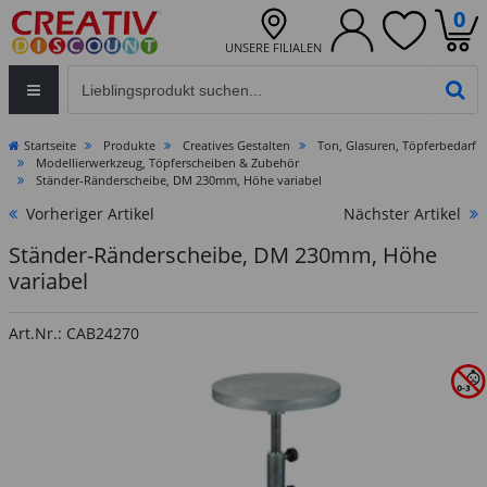
0
UNSERE FILIALEN
Eingabefeld für die Produktsuche im Header
PR
Startseite
Produkte
Creatives Gestalten
Ton, Glasuren, Töpferbedarf
Modellierwerkzeug, Töpferscheiben & Zubehör
Ständer-Ränderscheibe, DM 230mm, Höhe variabel
Vorheriger Artikel
Nächster Artikel
Ständer-Ränderscheibe, DM 230mm, Höhe
variabel
Art.Nr.: CAB24270