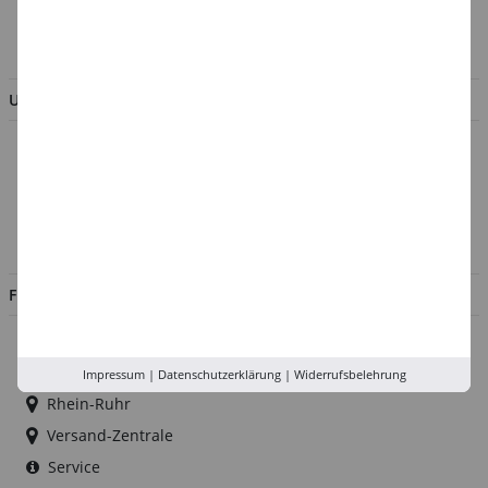
BESTELLUNG WIDERRUFEN
UNTERNEHMEN
Über uns
Kontakt
Impressum
Jobs
FILIALEN
Düsseldorf
Köln
Impressum
|
Datenschutzerklärung
|
Widerrufsbelehrung
Rhein-Ruhr
Versand-Zentrale
Service