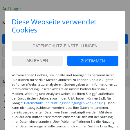
Auf Lager
Diese Webseite verwendet
MENGE
Cookies
IN DEN WARENKORB
ARTIKEL AUF WUNSCHLISTE SETZEN
ZUSTIMMEN
SEITE DRUCKEN
Wir verwenden Cookies, um Inhalte und Anzeigen zu personalisieren,
Funktionen für soziale Medien anbieten zu können und die Zugriffe
ARTIKEL MERKMALE & DETAILS
auf unsere Website zu analysieren. Zudem geben wir Informationen zu
Ihrer Verwendung unserer Website an unsere Partner für soziale
Medien, Werbung und Analysen weiter, die ihren Sitz ggf. außerhalb
Ständer-Ränderscheibe für präzises und stabiles Töpfern
der Europäischen Union, etwa in den USA, haben können ( z.B. für
Variabel einstellbare Höhe für individuellen Komfort
Google:
Datenschutz und Nutzungsbedingungen von Google
). Dabei
Robuste Konstruktion und stabiles Design für sichere
kann nicht ausgeschlossen werden, dass Ihre Daten mit anderen,
bereits gespeicherten Daten von Ihnen verknüpft werden. Mit dem
Nutzung
Klick auf den Button "Zustimmen" erklären Sie sich mit der Nutzung
Durchmesser von 230 mm für verschiedene Größen von
Ihrer Daten einverstanden. Über "Ablehnen" können Sie die Nutzung
Tonwaren
Ihrer Daten verweigern. Selbstverständlich können Sie Ihre Einwilligung