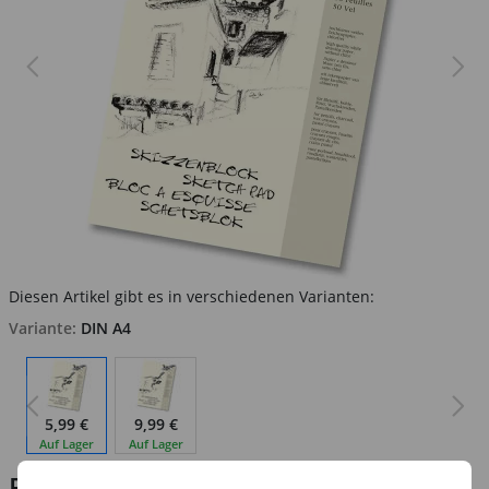
Diesen Artikel gibt es in verschiedenen Varianten:
Variante:
DIN A4
5,99 €
9,99 €
Auf Lager
Auf Lager
Preis:
5,99 €