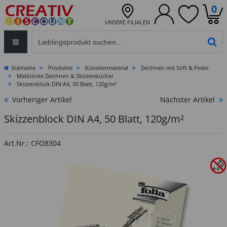
0
UNSERE FILIALEN
Eingabefeld für die Produktsuche im Header
PR
Startseite
Produkte
Künstlermaterial
Zeichnen mit Stift & Feder
Malblöcke Zeichnen & Skizzenbücher
Skizzenblock DIN A4, 50 Blatt, 120g/m²
Vorheriger Artikel
Nächster Artikel
Skizzenblock DIN A4, 50 Blatt, 120g/m²
Art.Nr.: CFO8304