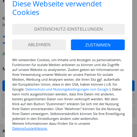
Diese Webseite verwendet
inkl. MwSt.
zzgl. Versandkosten
Cookies
Kostenlose Lieferung ab
69,-€
innerhalb Deutschlands -
Details
Standard-Lieferung
8. - 10. August
Premium
-Lieferung verfügbar
ZUSTIMMEN
Auf Lager
Wir verwenden Cookies, um Inhalte und Anzeigen zu personalisieren,
Funktionen für soziale Medien anbieten zu können und die Zugriffe
MENGE
auf unsere Website zu analysieren. Zudem geben wir Informationen zu
Ihrer Verwendung unserer Website an unsere Partner für soziale
Medien, Werbung und Analysen weiter, die ihren Sitz ggf. außerhalb
der Europäischen Union, etwa in den USA, haben können ( z.B. für
IN DEN WARENKORB
Google:
Datenschutz und Nutzungsbedingungen von Google
). Dabei
kann nicht ausgeschlossen werden, dass Ihre Daten mit anderen,
ARTIKEL AUF WUNSCHLISTE SETZEN
bereits gespeicherten Daten von Ihnen verknüpft werden. Mit dem
Klick auf den Button "Zustimmen" erklären Sie sich mit der Nutzung
Ihrer Daten einverstanden. Über "Ablehnen" können Sie die Nutzung
SEITE DRUCKEN
Ihrer Daten verweigern. Selbstverständlich können Sie Ihre Einwilligung
jederzeit in den Einstellungen ändern oder widerrufen.
Weitere Informationen dazu finden Sie in unserer
Datenschutzerklärung.
ARTIKEL MERKMALE & DETAILS