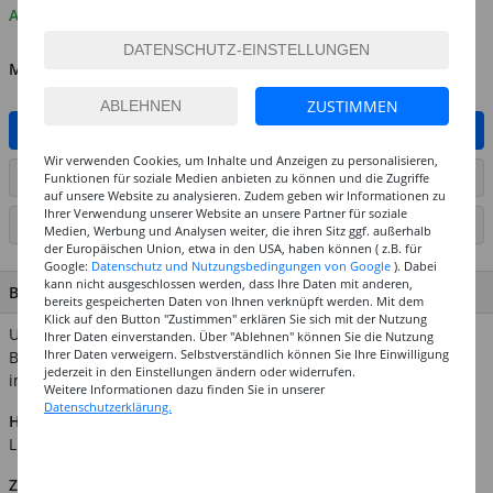
Auf Lager
MENGE
ZUSTIMMEN
IN DEN WARENKORB
Wir verwenden Cookies, um Inhalte und Anzeigen zu personalisieren,
ARTIKEL AUF WUNSCHLISTE SETZEN
Funktionen für soziale Medien anbieten zu können und die Zugriffe
auf unsere Website zu analysieren. Zudem geben wir Informationen zu
Ihrer Verwendung unserer Website an unsere Partner für soziale
SEITE DRUCKEN
Medien, Werbung und Analysen weiter, die ihren Sitz ggf. außerhalb
der Europäischen Union, etwa in den USA, haben können ( z.B. für
Google:
Datenschutz und Nutzungsbedingungen von Google
). Dabei
kann nicht ausgeschlossen werden, dass Ihre Daten mit anderen,
BESCHREIBUNG
bereits gespeicherten Daten von Ihnen verknüpft werden. Mit dem
Klick auf den Button "Zustimmen" erklären Sie sich mit der Nutzung
Unsere offenen, halbrunden Schraubhaken werden für viele
Ihrer Daten einverstanden. Über "Ablehnen" können Sie die Nutzung
Ihrer Daten verweigern. Selbstverständlich können Sie Ihre Einwilligung
Bastel- und Werkarbeiten benötigt. Inhalt: 24 Stück, vernickelt
jederzeit in den Einstellungen ändern oder widerrufen.
im Beutel
Weitere Informationen dazu finden Sie in unserer
Datenschutzerklärung.
Hinweis:
Abgebildetes weiteres Zubehör ist nicht im
Lieferumfang enthalten.
Zusätzliche Produktinformationen: