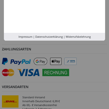
Düsseldorf
Köln
Rhein-Ruhr
Versand-Zentrale
Service
Abholung in der Filiale
Impressum
|
Datenschutzerklärung
|
Widerrufsbelehrung
ZAHLUNGSARTEN
VERSANDARTEN
Standard-Versand
Innerhalb Deutschland: 6,99 €
Ab 69,- € Versandkostenfrei
Lieferzeit: 2-3 Werktage