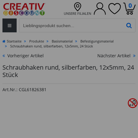
0
UNSERE FILIALEN
Eingabefeld für die Produktsuche im Header
PR
Startseite
Produkte
Basismaterial
Befestigungsmaterial
Schraubhaken rund, silberfarben, 12x5mm, 24 Stück
Vorheriger Artikel
Nächster Artikel
Schraubhaken rund, silberfarben, 12x5mm, 24
Stück
Art.Nr.: CGL61826381