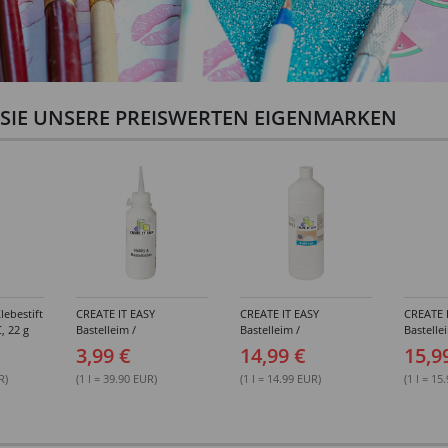
N SIE UNSERE PREISWERTEN EIGENMARKEN
lebestift
CREATE IT EASY
CREATE IT EASY
CREATE 
, 22 g
Bastelleim /
Bastelleim /
Bastelle
Buchbinderleim, 100 ml
Buchbinderleim, 1000 ml
ohne Lö
3,99 €
14,99 €
15,9
1000 ml
R)
(1 l = 39.90 EUR)
(1 l = 14.99 EUR)
(1 l = 15