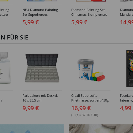
inting
NEU Diamond Painting
Diamond Painting Set
Diamond
ettset
Set Superheroes,
Christmas, Komplettset
Mandala
.
Komplettset für 6 Sticker,
für 6 Sticker, inkl.
Keilrah
5,99 €
5,99 €
14,9
tung
inkl. Zubehör &
Zubehör & Anleitung
Türkis-L
Anleitung
 FÜR SIE
Farbpalette mit Deckel,
Creall Supersofte
Fotokar
 /
16 x 28,5 cm
Knetmasse, sortiert 450g
Intensiv
breit,
300g/qm,
9,99 €
16,99 €
4,99
sortiert
(1 kg = 37.76 EUR)