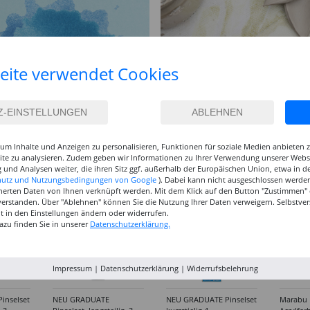
eite verwendet Cookies
um Inhalte und Anzeigen zu personalisieren, Funktionen für soziale Medien anbieten
site zu analysieren. Zudem geben wir Informationen zu Ihrer Verwendung unserer Websi
 und Analysen weiter, die ihren Sitz ggf. außerhalb der Europäischen Union, etwa in 
hutz und Nutzungsbedingungen von Google
). Dabei kann nicht ausgeschlossen werden
herten Daten von Ihnen verknüpft werden. Mit dem Klick auf den Button "Zustimmen" er
verstanden. Über "Ablehnen" können Sie die Nutzung Ihrer Daten verweigern. Selbstver
eit in den Einstellungen ändern oder widerrufen.
azu finden Sie in unserer
Datenschutzerklärung.
Impressum
|
Datenschutzerklärung
|
Widerrufsbelehrung
inselset
NEU GRADUATE
NEU GRADUATE Pinselset
Marabu P