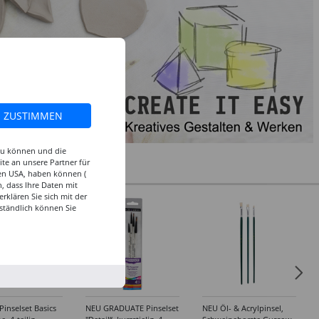
ZUSTIMMEN
 zu können und die
te an unsere Partner für
den USA, haben können (
, dass Ihre Daten mit
klären Sie sich mit der
ständlich können Sie
inselset Basics
NEU GRADUATE Pinselset
NEU Öl- & Acrylpinsel,