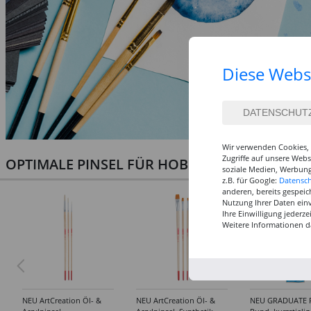
Diese Webs
Wir verwenden Cookies, 
Zugriffe auf unsere Web
OPTIMALE PINSEL FÜR HOBBY & KUNST
soziale Medien, Werbung
z.B. für Google:
Datensc
anderen, bereits gespeic
Nutzung Ihrer Daten ein
Ihre Einwilligung jederz
Weitere Informationen d
NEU ArtCreation Öl- &
NEU ArtCreation Öl- &
NEU GRADUATE P