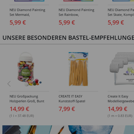
NEU Diamond Painting
NEU Diamond Painting
NEU Diamond Pa
Set Mermaid,
Set Rainbow,
Set Skate, Kompl
Komplettset für 6 Sticker,
Komplettset für 6 Sticker,
für 6 Sticker, inkl
5,99 €
5,99 €
5,99 €
inkl. Zubehör &
inkl. Zubehör &
Zubehör & Anlei
Anleitung
Anleitung
UNSERE BESONDEREN BASTEL-EMPFEHLUNGEN
NEU Großpackung
CREATE IT EASY
Create It Easy
Holzperlen Groß, Bunt
Kunststoff-Spatel
Modelliergewebe
Sortiert, 400 ml Eimer
Sortiment, 14 Stück
Gipsbinden, 8cm 
14,99 €
7,99 €
14,99 €
3m lang, 6 Stück
(1 l = 37.48 EUR)
(1 m = 0.83 EUR)