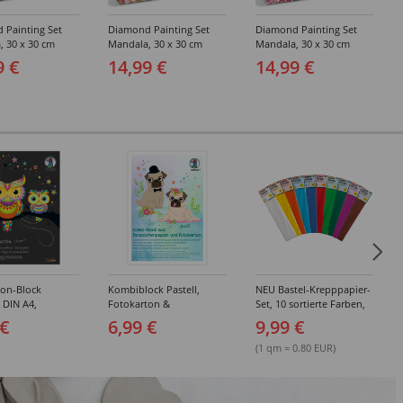
 Painting Set
Diamond Painting Set
Diamond Painting Set
, 30 x 30 cm
Mandala, 30 x 30 cm
Mandala, 30 x 30 cm
men mit Zubehör,
Keilrahmen mit Zubehör,
Keilrahmen mit Zubehör,
9 €
14,99 €
14,99 €
ila-Anthrazit
Magenta-Mint-Orange
Herz
ton-Block
Kombiblock Pastell,
NEU Bastel-Krepppapier-
, DIN A4,
Fotokarton &
Set, 10 sortierte Farben,
 10 Blatt, 10
Tonzeichenpapier, 10 +
je 50x250cm
 €
6,99 €
9,99 €
e Farben
10 Blatt, 23 x 33 cm,
sortierte Farben
(1 qm = 0.80 EUR)