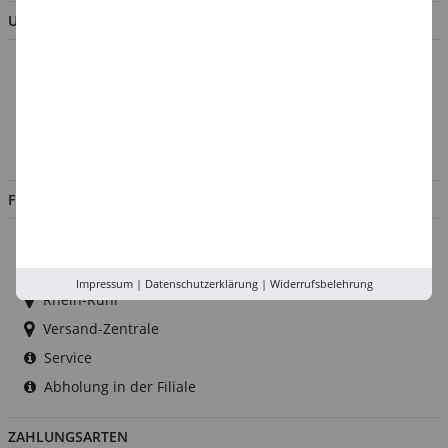
UNTERNEHMEN
Über uns
Kontakt
Impressum
Jobs
FILIALEN
Düsseldorf
Köln
Impressum
|
Datenschutzerklärung
|
Widerrufsbelehrung
Rhein-Ruhr
Versand-Zentrale
Service
Abholung in der Filiale
ZAHLUNGSARTEN