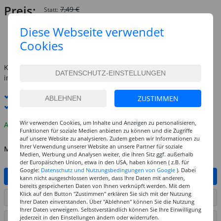
Preis:
7,49 €
Statt:
1,99 €
Diese Webseite verwendet
(1 l = 39.80 EUR)
Cookies
inkl. MwSt.
zzgl. Versandkosten
Kostenlose Lieferung ab
69,-€
innerhalb Deutschlands -
Details
Standard-Lieferung
11. - 12. August
ZUSTIMMEN
Premium
-Lieferung verfügbar
Wir verwenden Cookies, um Inhalte und Anzeigen zu personalisieren,
Auf Lager
Funktionen für soziale Medien anbieten zu können und die Zugriffe
auf unsere Website zu analysieren. Zudem geben wir Informationen zu
Ihrer Verwendung unserer Website an unsere Partner für soziale
MENGE
Medien, Werbung und Analysen weiter, die ihren Sitz ggf. außerhalb
der Europäischen Union, etwa in den USA, haben können ( z.B. für
Google:
Datenschutz und Nutzungsbedingungen von Google
). Dabei
IN DEN WARENKORB
kann nicht ausgeschlossen werden, dass Ihre Daten mit anderen,
bereits gespeicherten Daten von Ihnen verknüpft werden. Mit dem
Klick auf den Button "Zustimmen" erklären Sie sich mit der Nutzung
ARTIKEL AUF WUNSCHLISTE SETZEN
Ihrer Daten einverstanden. Über "Ablehnen" können Sie die Nutzung
Ihrer Daten verweigern. Selbstverständlich können Sie Ihre Einwilligung
jederzeit in den Einstellungen ändern oder widerrufen.
SEITE DRUCKEN