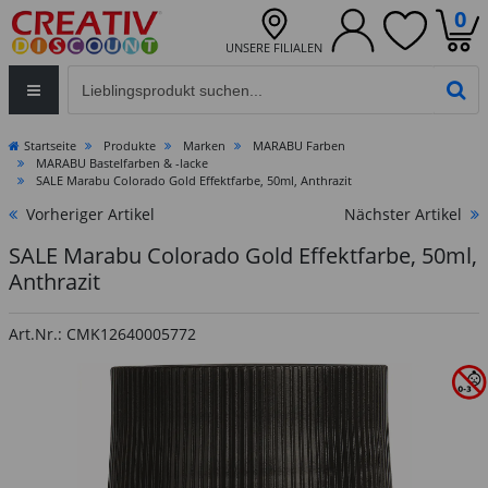
0
UNSERE FILIALEN
Eingabefeld für die Produktsuche im Header
PR
Startseite
Produkte
Marken
MARABU Farben
MARABU Bastelfarben & -lacke
SALE Marabu Colorado Gold Effektfarbe, 50ml, Anthrazit
Vorheriger Artikel
Nächster Artikel
SALE Marabu Colorado Gold Effektfarbe, 50ml,
Anthrazit
Art.Nr.: CMK12640005772