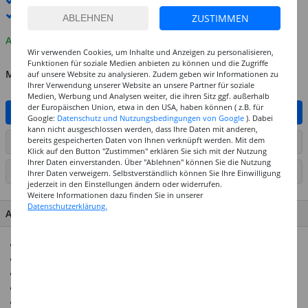
Standard-Lieferung
10. - 11. August
Premium
-Lieferung verfügbar
ZUSTIMMEN
Auf Lager
Wir verwenden Cookies, um Inhalte und Anzeigen zu personalisieren,
Funktionen für soziale Medien anbieten zu können und die Zugriffe
MENGE
auf unsere Website zu analysieren. Zudem geben wir Informationen zu
Ihrer Verwendung unserer Website an unsere Partner für soziale
Medien, Werbung und Analysen weiter, die ihren Sitz ggf. außerhalb
der Europäischen Union, etwa in den USA, haben können ( z.B. für
IN DEN WARENKORB
Google:
Datenschutz und Nutzungsbedingungen von Google
). Dabei
kann nicht ausgeschlossen werden, dass Ihre Daten mit anderen,
bereits gespeicherten Daten von Ihnen verknüpft werden. Mit dem
ARTIKEL AUF WUNSCHLISTE SETZEN
Klick auf den Button "Zustimmen" erklären Sie sich mit der Nutzung
Ihrer Daten einverstanden. Über "Ablehnen" können Sie die Nutzung
SEITE DRUCKEN
Ihrer Daten verweigern. Selbstverständlich können Sie Ihre Einwilligung
jederzeit in den Einstellungen ändern oder widerrufen.
Weitere Informationen dazu finden Sie in unserer
Datenschutzerklärung.
ARTIKEL MERKMALE & DETAILS
Holographie-Klebefilm
Mit Abroller
6 verschiedene Rollen à 2m
Ideal für tolle Bastelideen & Verpackungen
Top-Preis-Leistungsverhältnis