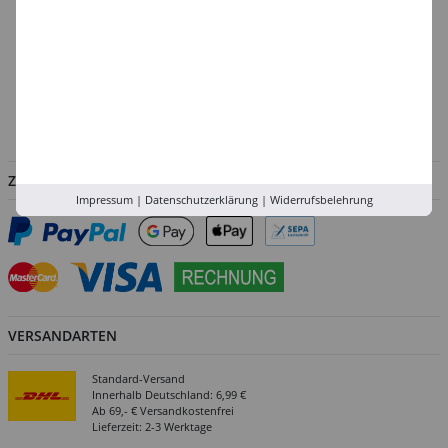
Köln
Rhein-Ruhr
Versand-Zentrale
Service
Abholung in der Filiale
ZAHLUNGSARTEN
Impressum
|
Datenschutzerklärung
|
Widerrufsbelehrung
VERSANDARTEN
Standard-Versand
Innerhalb Deutschland: 6,99 €
Ab 69,- € Versandkostenfrei
Lieferzeit: 2-3 Werktage