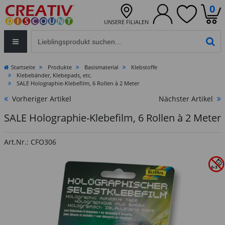
0
UNSERE FILIALEN
Eingabefeld für die Produktsuche im Header
PR
Startseite
Produkte
Basismaterial
Klebstoffe
Klebebänder, Klebepads, etc.
SALE Holographie-Klebefilm, 6 Rollen à 2 Meter
Vorheriger Artikel
Nächster Artikel
SALE Holographie-Klebefilm, 6 Rollen à 2 Meter
Art.Nr.: CFO306