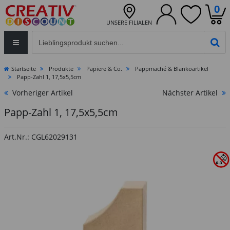
0
UNSERE FILIALEN
Eingabefeld für die Produktsuche im Header
PR
Startseite
Produkte
Papiere & Co.
Pappmaché & Blankoartikel
Papp-Zahl 1, 17,5x5,5cm
Vorheriger Artikel
Nächster Artikel
Papp-Zahl 1, 17,5x5,5cm
Art.Nr.: CGL62029131