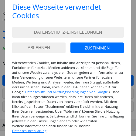
inkl. MwSt.
zzgl. Versandkosten
Diese Webseite verwendet
Cookies
Kostenlose Lieferung ab
69,-€
innerhalb Deutschlands -
Details
Standard-Lieferung
12. - 13. August
Premium
-Lieferung verfügbar
ZUSTIMMEN
Auf Lager
Wir verwenden Cookies, um Inhalte und Anzeigen zu personalisieren,
MENGE
Funktionen für soziale Medien anbieten zu können und die Zugriffe
auf unsere Website zu analysieren. Zudem geben wir Informationen zu
Ihrer Verwendung unserer Website an unsere Partner für soziale
IN DEN WARENKORB
Medien, Werbung und Analysen weiter, die ihren Sitz ggf. außerhalb
der Europäischen Union, etwa in den USA, haben können ( z.B. für
Google:
Datenschutz und Nutzungsbedingungen von Google
). Dabei
ARTIKEL AUF WUNSCHLISTE SETZEN
kann nicht ausgeschlossen werden, dass Ihre Daten mit anderen,
bereits gespeicherten Daten von Ihnen verknüpft werden. Mit dem
SEITE DRUCKEN
Klick auf den Button "Zustimmen" erklären Sie sich mit der Nutzung
Ihrer Daten einverstanden. Über "Ablehnen" können Sie die Nutzung
Ihrer Daten verweigern. Selbstverständlich können Sie Ihre Einwilligung
jederzeit in den Einstellungen ändern oder widerrufen.
ARTIKEL MERKMALE & DETAILS
Weitere Informationen dazu finden Sie in unserer
Datenschutzerklärung.