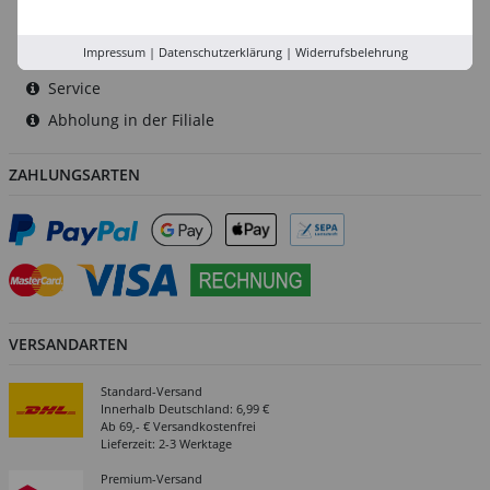
Rhein-Ruhr
Impressum
|
Datenschutzerklärung
|
Widerrufsbelehrung
Versand-Zentrale
Service
Abholung in der Filiale
ZAHLUNGSARTEN
VERSANDARTEN
Standard-Versand
Innerhalb Deutschland: 6,99 €
Ab 69,- € Versandkostenfrei
Lieferzeit: 2-3 Werktage
Premium-Versand