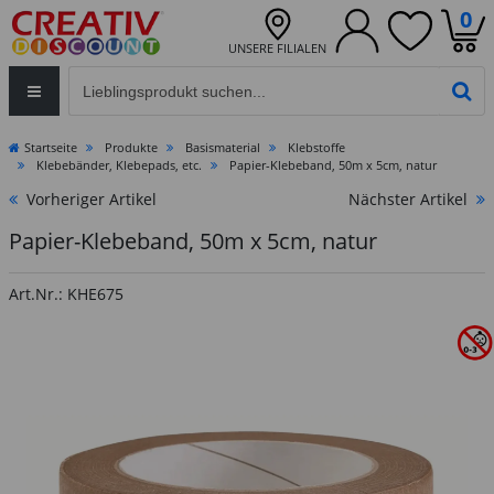
0
UNSERE FILIALEN
Eingabefeld für die Produktsuche im Header
PR
Startseite
Produkte
Basismaterial
Klebstoffe
Klebebänder, Klebepads, etc.
Papier-Klebeband, 50m x 5cm, natur
Vorheriger Artikel
Nächster Artikel
Papier-Klebeband, 50m x 5cm, natur
Art.Nr.: KHE675