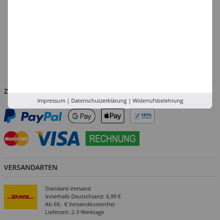
Köln
Rhein-Ruhr
Versand-Zentrale
Service
Abholung in der Filiale
ZAHLUNGSARTEN
Impressum
|
Datenschutzerklärung
|
Widerrufsbelehrung
VERSANDARTEN
Standard-Versand
Innerhalb Deutschland: 6,99 €
Ab 69,- € Versandkostenfrei
Lieferzeit: 2-3 Werktage