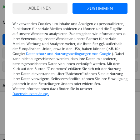
Auf Lager
ZUSTIMMEN
MENGE
Wir verwenden Cookies, um Inhalte und Anzeigen zu personalisieren,
Funktionen für soziale Medien anbieten zu können und die Zugriffe
auf unsere Website zu analysieren. Zudem geben wir Informationen zu
Ihrer Verwendung unserer Website an unsere Partner für soziale
IN DEN WARENKORB
Medien, Werbung und Analysen weiter, die ihren Sitz ggf. außerhalb
der Europäischen Union, etwa in den USA, haben können ( z.B. für
ARTIKEL AUF WUNSCHLISTE SETZEN
Google:
Datenschutz und Nutzungsbedingungen von Google
). Dabei
kann nicht ausgeschlossen werden, dass Ihre Daten mit anderen,
bereits gespeicherten Daten von Ihnen verknüpft werden. Mit dem
SEITE DRUCKEN
Klick auf den Button "Zustimmen" erklären Sie sich mit der Nutzung
Ihrer Daten einverstanden. Über "Ablehnen" können Sie die Nutzung
Ihrer Daten verweigern. Selbstverständlich können Sie Ihre Einwilligung
jederzeit in den Einstellungen ändern oder widerrufen.
ARTIKEL MERKMALE & DETAILS
Weitere Informationen dazu finden Sie in unserer
Datenschutzerklärung.
Klebeband aus Papier und Naturkautschuk
Für viele Hobby- und Bastelprojekte
Leicht abreißbar
Breite: 5 cm
Länge: 50 m