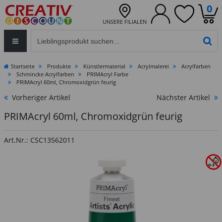
0
UNSERE FILIALEN
Eingabefeld für die Produktsuche im Header
PR
Startseite
Produkte
Künstlermaterial
Acrylmalerei
Acrylfarben
Schmincke Acrylfarben
PRIMAcryl Farbe
PRIMAcryl 60ml, Chromoxidgrün feurig
Vorheriger Artikel
Nächster Artikel
PRIMAcryl 60ml, Chromoxidgrün feurig
Art.Nr.: CSC13562011