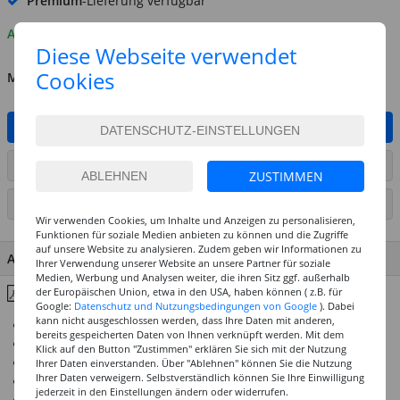
Premium
-Lieferung verfügbar
Auf Lager
Diese Webseite verwendet
Cookies
MENGE
IN DEN WARENKORB
ARTIKEL AUF WUNSCHLISTE SETZEN
ZUSTIMMEN
SEITE DRUCKEN
Wir verwenden Cookies, um Inhalte und Anzeigen zu personalisieren,
Funktionen für soziale Medien anbieten zu können und die Zugriffe
auf unsere Website zu analysieren. Zudem geben wir Informationen zu
ARTIKEL MERKMALE & DETAILS
Ihrer Verwendung unserer Website an unsere Partner für soziale
Medien, Werbung und Analysen weiter, die ihren Sitz ggf. außerhalb
Inhaltsstoffe & Hinweise
der Europäischen Union, etwa in den USA, haben können ( z.B. für
Google:
Datenschutz und Nutzungsbedingungen von Google
). Dabei
kann nicht ausgeschlossen werden, dass Ihre Daten mit anderen,
Ausschließlich 4 und 5 Sterne Lichtechtheit
bereits gespeicherten Daten von Ihnen verknüpft werden. Mit dem
Deckkraft für brillante Mischungen
Klick auf den Button "Zustimmen" erklären Sie sich mit der Nutzung
Höchste Ergiebigkeit und beste Vermalbarkeit
Ihrer Daten einverstanden. Über "Ablehnen" können Sie die Nutzung
Ihrer Daten verweigern. Selbstverständlich können Sie Ihre Einwilligung
Wasserfest und höchst beständig nach Trocknung
jederzeit in den Einstellungen ändern oder widerrufen.