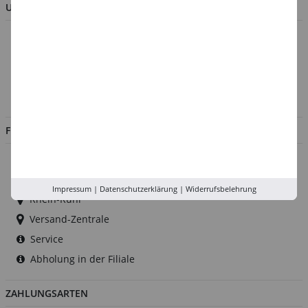
UNTERNEHMEN
Über uns
Kontakt
Impressum
Jobs
FILIALEN
Düsseldorf
Köln
Impressum
|
Datenschutzerklärung
|
Widerrufsbelehrung
Rhein-Ruhr
Versand-Zentrale
Service
Abholung in der Filiale
ZAHLUNGSARTEN