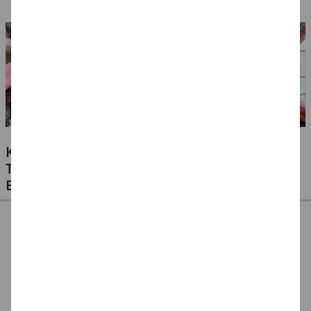
6, 10
4, 8, 16
KLEBSTOFFE FÜR ALLE MATERIALIEN -
TESTEN SIE UNSERE PREISWERTEN
EIGENMARKEN
CREATIV DISCOUNT
CREATE IT EASY
CREATE IT EASY