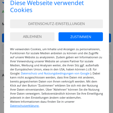
Diese Webseite verwendet
Premium
-Lieferung verfügbar
Cookies
Auf Lager
MENGE
ZUSTIMMEN
IN DEN WARENKORB
ARTIKEL AUF WUNSCHLISTE SETZEN
Wir verwenden Cookies, um Inhalte und Anzeigen zu personalisieren,
Funktionen für soziale Medien anbieten zu können und die Zugriffe
auf unsere Website zu analysieren. Zudem geben wir Informationen zu
SEITE DRUCKEN
Ihrer Verwendung unserer Website an unsere Partner für soziale
Medien, Werbung und Analysen weiter, die ihren Sitz ggf. außerhalb
der Europäischen Union, etwa in den USA, haben können ( z.B. für
Google:
Datenschutz und Nutzungsbedingungen von Google
). Dabei
ARTIKEL MERKMALE & DETAILS
kann nicht ausgeschlossen werden, dass Ihre Daten mit anderen,
bereits gespeicherten Daten von Ihnen verknüpft werden. Mit dem
Klick auf den Button "Zustimmen" erklären Sie sich mit der Nutzung
Schleifpapier-Set mit verschiedenen Körnungen
Ihrer Daten einverstanden. Über "Ablehnen" können Sie die Nutzung
Körnung: K120, K280, K400, K600
Ihrer Daten verweigern. Selbstverständlich können Sie Ihre Einwilligung
Inhalt: 8 Stück, Größe: 115 x 140 mm
jederzeit in den Einstellungen ändern oder widerrufen.
Weitere Informationen dazu finden Sie in unserer
Ideal geeignet zum Ausgleich feiner Unebenheiten und
Datenschutzerklärung.
vielem mehr