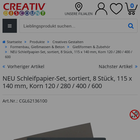
0
UNSERE FILIALEN
Eingabefeld für die Produktsuche im Header
PR
Startseite
Produkte
Creatives Gestalten
Formenbau, Gießmassen & Beton
Gießformen & Zubehör
NEU Schleifpapier-Set, sortiert, 8 Stück, 115 x 140 mm, Korn 120 / 280 / 400 /
600
Vorheriger Artikel
Nächster Artikel
NEU Schleifpapier-Set, sortiert, 8 Stück, 115 x
140 mm, Korn 120 / 280 / 400 / 600
Art.Nr.: CGL62136100