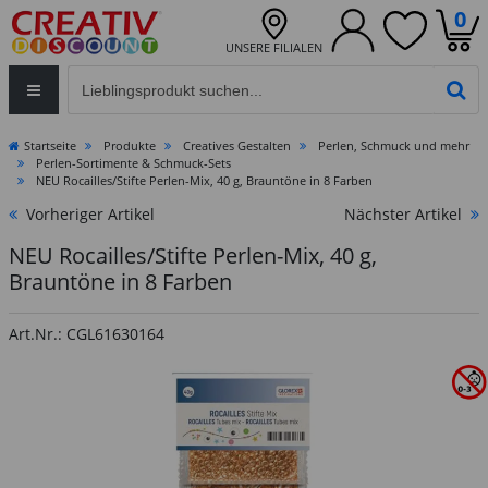
0
UNSERE FILIALEN
Eingabefeld für die Produktsuche im Header
PR
Startseite
Produkte
Creatives Gestalten
Perlen, Schmuck und mehr
Perlen-Sortimente & Schmuck-Sets
NEU Rocailles/Stifte Perlen-Mix, 40 g, Brauntöne in 8 Farben
Vorheriger Artikel
Nächster Artikel
NEU Rocailles/Stifte Perlen-Mix, 40 g,
Brauntöne in 8 Farben
Art.Nr.: CGL61630164