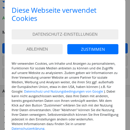
Standard-Lieferung
10. - 11. August
Premium
-Lieferung verfügbar
Diese Webseite verwendet
Cookies
Auf Lager
MENGE
IN DEN WARENKORB
ZUSTIMMEN
ARTIKEL AUF WUNSCHLISTE SETZEN
Wir verwenden Cookies, um Inhalte und Anzeigen zu personalisieren,
Funktionen für soziale Medien anbieten zu können und die Zugriffe
auf unsere Website zu analysieren. Zudem geben wir Informationen zu
SEITE DRUCKEN
Ihrer Verwendung unserer Website an unsere Partner für soziale
Medien, Werbung und Analysen weiter, die ihren Sitz ggf. außerhalb
der Europäischen Union, etwa in den USA, haben können ( z.B. für
ARTIKEL MERKMALE & DETAILS
Google:
Datenschutz und Nutzungsbedingungen von Google
). Dabei
kann nicht ausgeschlossen werden, dass Ihre Daten mit anderen,
bereits gespeicherten Daten von Ihnen verknüpft werden. Mit dem
Rocailles-Stifte Perlen-Mix in verschiedenen Brauntönen
Klick auf den Button "Zustimmen" erklären Sie sich mit der Nutzung
Sortiert in 8 verschiedenen Farben
Ihrer Daten einverstanden. Über "Ablehnen" können Sie die Nutzung
Ihrer Daten verweigern. Selbstverständlich können Sie Ihre Einwilligung
Inhalt: 40 g
jederzeit in den Einstellungen ändern oder widerrufen.
Prima kombinierbar mit unseren Bändern und Drähten
Weitere Informationen dazu finden Sie in unserer
Ideal zum Basteln und Gestaltung von Ketten, Armbändern,
Datenschutzerklärung.