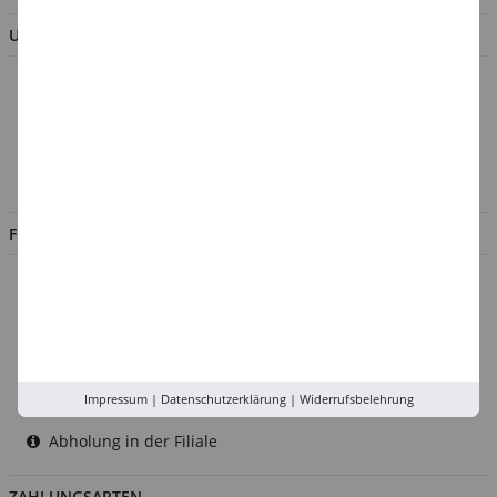
UNTERNEHMEN
Über uns
Kontakt
Impressum
Jobs
FILIALEN
Düsseldorf
Köln
Rhein-Ruhr
Versand-Zentrale
Impressum
|
Datenschutzerklärung
|
Widerrufsbelehrung
Service
Abholung in der Filiale
ZAHLUNGSARTEN