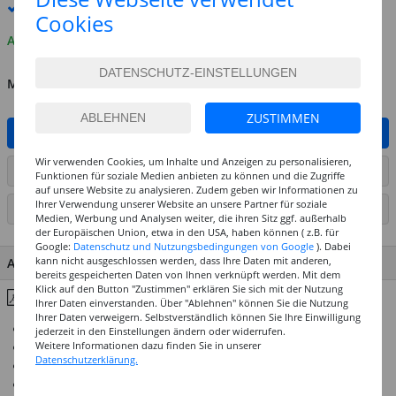
Premium
-Lieferung verfügbar
Cookies
Auf Lager
MENGE
ZUSTIMMEN
IN DEN WARENKORB
Wir verwenden Cookies, um Inhalte und Anzeigen zu personalisieren,
ARTIKEL AUF WUNSCHLISTE SETZEN
Funktionen für soziale Medien anbieten zu können und die Zugriffe
auf unsere Website zu analysieren. Zudem geben wir Informationen zu
Ihrer Verwendung unserer Website an unsere Partner für soziale
SEITE DRUCKEN
Medien, Werbung und Analysen weiter, die ihren Sitz ggf. außerhalb
der Europäischen Union, etwa in den USA, haben können ( z.B. für
Google:
Datenschutz und Nutzungsbedingungen von Google
). Dabei
kann nicht ausgeschlossen werden, dass Ihre Daten mit anderen,
ARTIKEL MERKMALE & DETAILS
bereits gespeicherten Daten von Ihnen verknüpft werden. Mit dem
Klick auf den Button "Zustimmen" erklären Sie sich mit der Nutzung
Inhaltsstoffe & Hinweise
Ihrer Daten einverstanden. Über "Ablehnen" können Sie die Nutzung
Ihrer Daten verweigern. Selbstverständlich können Sie Ihre Einwilligung
Bügel-, mikrowellen- oder dampffixierbar
jederzeit in den Einstellungen ändern oder widerrufen.
Weitere Informationen dazu finden Sie in unserer
Hohe Leuchtkraft und Farbintensität
Datenschutzerklärung.
Waschecht bis 60°C
Lichtecht