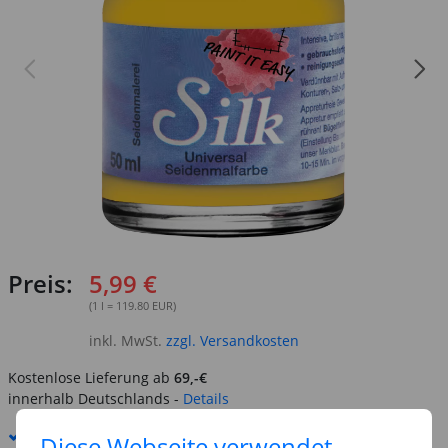
Preis:
5,99 €
(1 l = 119.80 EUR)
inkl. MwSt.
zzgl. Versandkosten
Kostenlose Lieferung ab
69,-€
innerhalb Deutschlands -
Details
Standard-Lieferung
10. - 11. August
Diese Webseite verwendet