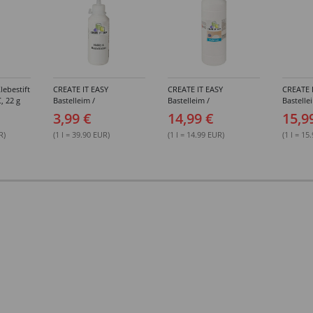
lebestift
CREATE IT EASY
CREATE IT EASY
CREATE 
, 22 g
Bastelleim /
Bastelleim /
Bastelle
Buchbinderleim, 100 ml
Buchbinderleim, 1000 ml
ohne Lö
3,99 €
14,99 €
15,9
1000 ml
R)
(1 l = 39.90 EUR)
(1 l = 14.99 EUR)
(1 l = 15