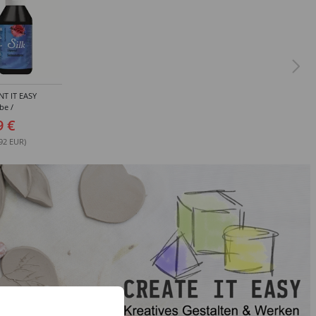
NT IT EASY
be /
lfarbe, 125 ml,
9 €
.92 EUR)