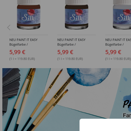
NEU PAINT IT EASY
NEU PAINT IT EASY
NEU PAINT IT EA
Bügelfarbe /
Bügelfarbe /
Bügelfarbe /
Seidenmalfarbe, 50 ml,
Seidenmalfarbe, 50 ml,
Seidenmalfarbe, 
5,99 €
5,99 €
5,99 €
Kastanienbraun
Tiefbraun
Mischweiß
(1 l = 119.80 EUR)
(1 l = 119.80 EUR)
(1 l = 119.80 EUR)