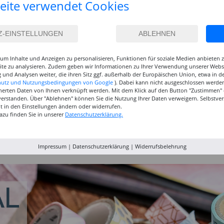
eite verwendet Cookies
um Inhalte und Anzeigen zu personalisieren, Funktionen für soziale Medien anbieten
site zu analysieren. Zudem geben wir Informationen zu Ihrer Verwendung unserer Websi
 und Analysen weiter, die ihren Sitz ggf. außerhalb der Europäischen Union, etwa in 
hutz und Nutzungsbedingungen von Google
). Dabei kann nicht ausgeschlossen werden
herten Daten von Ihnen verknüpft werden. Mit dem Klick auf den Button "Zustimmen" er
verstanden. Über "Ablehnen" können Sie die Nutzung Ihrer Daten verweigern. Selbstver
eit in den Einstellungen ändern oder widerrufen.
azu finden Sie in unserer
Datenschutzerklärung.
inselset
NEU GRADUATE
NEU GRADUATE Pinselset
Marabu P
, 3
Pinselset, langsteilig, 3
kurzstielig 4
Acrylfarb
Synthetikpinsel
Synthetikpinsel
12,99 €
15,99 €
9,99
Impressum
|
Datenschutzerklärung
|
Widerrufsbelehrung