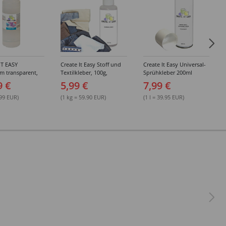
IT EASY
Create It Easy Stoff und
Create It Easy Universal-
im transparent,
Textilkleber, 100g,
Sprühkleber 200ml
sungsmittel,
Kunststoffflasche mit
(permanent)
9 €
5,99 €
7,99 €
Maldüse
.99 EUR)
(1 kg = 59.90 EUR)
(1 l = 39.95 EUR)