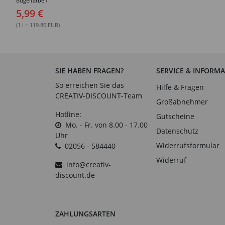
Bügelfarbe /
Seidenmalfarbe, 50 ml,
5,99 €
Karmin
(1 l = 119.80 EUR)
SIE HABEN FRAGEN?
SERVICE & INFORM
So erreichen Sie das
Hilfe & Fragen
CREATIV-DISCOUNT-Team
Großabnehmer
Hotline:
Gutscheine
Mo. - Fr. von 8.00 - 17.00
Datenschutz
Uhr
Widerrufsformular
02056 - 584440
Widerruf
info@creativ-
discount.de
ZAHLUNGSARTEN