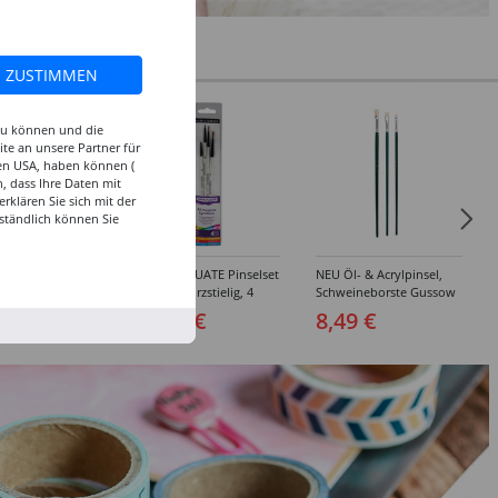
ZUSTIMMEN
 zu können und die
te an unsere Partner für
den USA, haben können (
, dass Ihre Daten mit
klären Sie sich mit der
ständlich können Sie
inselset Basics
NEU GRADUATE Pinselset
NEU Öl- & Acrylpinsel,
e, 4-teilig
"Detail“, kurzstielig, 4
Schweineborste Gussow
Synthetikpinsel
Flach, 3er Set, 4, 8, 10
 €
15,99 €
8,49 €