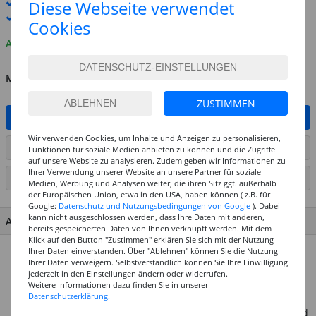
Standard-Lieferung
12. - 13. August
Diese Webseite verwendet
Premium
-Lieferung verfügbar
Cookies
Auf Lager
MENGE
ZUSTIMMEN
IN DEN WARENKORB
Wir verwenden Cookies, um Inhalte und Anzeigen zu personalisieren,
ARTIKEL AUF WUNSCHLISTE SETZEN
Funktionen für soziale Medien anbieten zu können und die Zugriffe
auf unsere Website zu analysieren. Zudem geben wir Informationen zu
Ihrer Verwendung unserer Website an unsere Partner für soziale
SEITE DRUCKEN
Medien, Werbung und Analysen weiter, die ihren Sitz ggf. außerhalb
der Europäischen Union, etwa in den USA, haben können ( z.B. für
Google:
Datenschutz und Nutzungsbedingungen von Google
). Dabei
kann nicht ausgeschlossen werden, dass Ihre Daten mit anderen,
ARTIKEL MERKMALE & DETAILS
bereits gespeicherten Daten von Ihnen verknüpft werden. Mit dem
Klick auf den Button "Zustimmen" erklären Sie sich mit der Nutzung
Ihrer Daten einverstanden. Über "Ablehnen" können Sie die Nutzung
Tube mit 36 ml Inhalt
Ihrer Daten verweigern. Selbstverständlich können Sie Ihre Einwilligung
Seidenmatte Acrylfarbe auf Wasserbasis, schnelltrocknend,
jederzeit in den Einstellungen ändern oder widerrufen.
wetterfest, lichtecht, gut deckend und leicht vermalbar.
Weitere Informationen dazu finden Sie in unserer
Datenschutzerklärung.
Sehr gute Haftung auf fett- und staubfreien Untergründen
aus Holz, MDF, Papier, Pappe, Stein, Terrakotta, Styropor und