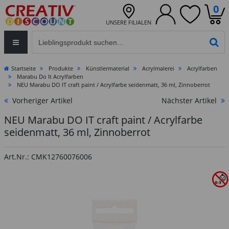
0
UNSERE FILIALEN
Eingabefeld für die Produktsuche im Header
PR
Startseite
Produkte
Künstlermaterial
Acrylmalerei
Acrylfarben
Marabu Do It Acrylfarben
NEU Marabu DO IT craft paint / Acrylfarbe seidenmatt, 36 ml, Zinnoberrot
Vorheriger Artikel
Nächster Artikel
NEU Marabu DO IT craft paint / Acrylfarbe
seidenmatt, 36 ml, Zinnoberrot
Art.Nr.: CMK12760076006