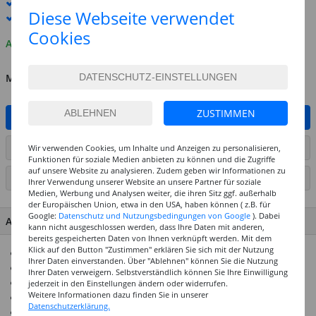
Standard-Lieferung
10. - 11. August
Diese Webseite verwendet
Premium
-Lieferung verfügbar
Cookies
Auf Lager
MENGE
ZUSTIMMEN
IN DEN WARENKORB
ARTIKEL AUF WUNSCHLISTE SETZEN
Wir verwenden Cookies, um Inhalte und Anzeigen zu personalisieren,
Funktionen für soziale Medien anbieten zu können und die Zugriffe
auf unsere Website zu analysieren. Zudem geben wir Informationen zu
SEITE DRUCKEN
Ihrer Verwendung unserer Website an unsere Partner für soziale
Medien, Werbung und Analysen weiter, die ihren Sitz ggf. außerhalb
der Europäischen Union, etwa in den USA, haben können ( z.B. für
Google:
Datenschutz und Nutzungsbedingungen von Google
). Dabei
ARTIKEL MERKMALE & DETAILS
kann nicht ausgeschlossen werden, dass Ihre Daten mit anderen,
bereits gespeicherten Daten von Ihnen verknüpft werden. Mit dem
Klick auf den Button "Zustimmen" erklären Sie sich mit der Nutzung
Rundes Lederband, natur
Ihrer Daten einverstanden. Über "Ablehnen" können Sie die Nutzung
Vielseitig einsetzbar
Ihrer Daten verweigern. Selbstverständlich können Sie Ihre Einwilligung
Ideal für Armbänder, Ketten und Accessoires
jederzeit in den Einstellungen ändern oder widerrufen.
Weitere Informationen dazu finden Sie in unserer
Länge: 10 Meter
Datenschutzerklärung.
Stärke: 1 mm