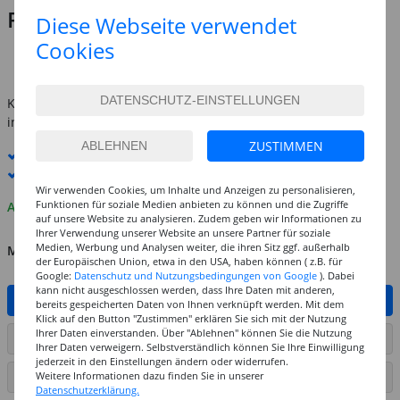
Preis:
11,99 €
Diese Webseite verwendet
(1 qm = 119.90 EUR)
Cookies
inkl. MwSt.
zzgl. Versandkosten
Kostenlose Lieferung ab
69,-€
innerhalb Deutschlands -
Details
ZUSTIMMEN
Standard-Lieferung
10. - 11. August
Premium
-Lieferung verfügbar
Wir verwenden Cookies, um Inhalte und Anzeigen zu personalisieren,
Funktionen für soziale Medien anbieten zu können und die Zugriffe
Auf Lager
auf unsere Website zu analysieren. Zudem geben wir Informationen zu
Ihrer Verwendung unserer Website an unsere Partner für soziale
Medien, Werbung und Analysen weiter, die ihren Sitz ggf. außerhalb
MENGE
der Europäischen Union, etwa in den USA, haben können ( z.B. für
Google:
Datenschutz und Nutzungsbedingungen von Google
). Dabei
kann nicht ausgeschlossen werden, dass Ihre Daten mit anderen,
IN DEN WARENKORB
bereits gespeicherten Daten von Ihnen verknüpft werden. Mit dem
Klick auf den Button "Zustimmen" erklären Sie sich mit der Nutzung
Ihrer Daten einverstanden. Über "Ablehnen" können Sie die Nutzung
ARTIKEL AUF WUNSCHLISTE SETZEN
Ihrer Daten verweigern. Selbstverständlich können Sie Ihre Einwilligung
jederzeit in den Einstellungen ändern oder widerrufen.
Weitere Informationen dazu finden Sie in unserer
SEITE DRUCKEN
Datenschutzerklärung.