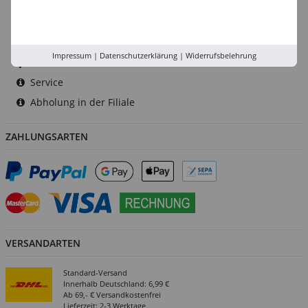
Düsseldorf
Köln
Rhein-Ruhr
Impressum
|
Datenschutzerklärung
|
Widerrufsbelehrung
Versand-Zentrale
Service
Abholung in der Filiale
ZAHLUNGSARTEN
VERSANDARTEN
Standard-Versand
Innerhalb Deutschland: 6,99 €
Ab 69,- € Versandkostenfrei
Lieferzeit: 2-3 Werktage