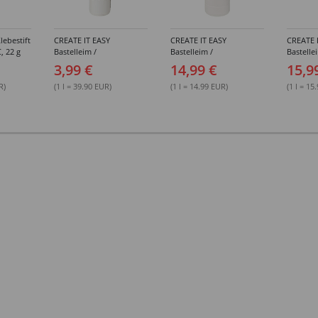
lebestift
CREATE IT EASY
CREATE IT EASY
CREATE 
, 22 g
Bastelleim /
Bastelleim /
Bastelle
Buchbinderleim, 100 ml
Buchbinderleim, 1000 ml
ohne Lö
3,99 €
14,99 €
15,9
1000 ml
R)
(1 l = 39.90 EUR)
(1 l = 14.99 EUR)
(1 l = 15