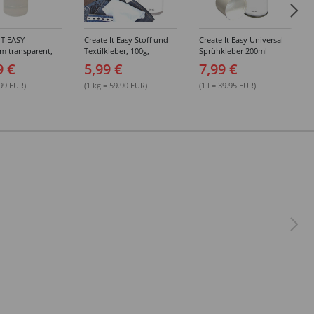
IT EASY
Create It Easy Stoff und
Create It Easy Universal-
im transparent,
Textilkleber, 100g,
Sprühkleber 200ml
sungsmittel,
Kunststoffflasche mit
(permanent)
9 €
5,99 €
7,99 €
Maldüse
.99 EUR)
(1 kg = 59.90 EUR)
(1 l = 39.95 EUR)