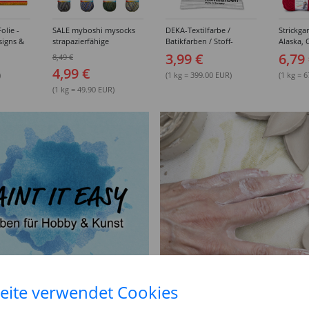
olie -
SALE myboshi mysocks
DEKA-Textilfarbe /
Strickgar
signs &
strapazierfähige
Batikfarben / Stoff-
Alaska, 
Sockenwolle / Strickwolle
Färbefarben, Serie L,
Standard
3,99 €
6,79
8,49 €
- verschiedene Farbtöne
verschiedene Farben, 10g
Verschi
4,99 €
)
(1 kg = 399.00 EUR)
(1 kg = 
(1 kg = 49.90 EUR)
eite verwendet Cookies