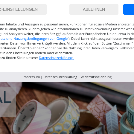
um Inhalte und Anzeigen zu personalisieren, Funktionen für soziale Medien anbieten
site zu analysieren. Zudem geben wir Informationen zu Ihrer Verwendung unserer Websi
 und Analysen weiter, die ihren Sitz ggf. außerhalb der Europäischen Union, etwa in 
hutz und Nutzungsbedingungen von Google
). Dabei kann nicht ausgeschlossen werden
herten Daten von Ihnen verknüpft werden. Mit dem Klick auf den Button "Zustimmen" er
verstanden. Über "Ablehnen" können Sie die Nutzung Ihrer Daten verweigern. Selbstver
inselset
NEU GRADUATE
NEU GRADUATE Pinselset
Marabu P
eit in den Einstellungen ändern oder widerrufen.
, 3
Pinselset, langsteilig, 3
kurzstielig 4
Acrylfarb
azu finden Sie in unserer
Datenschutzerklärung.
Synthetikpinsel
Synthetikpinsel
12,99 €
15,99 €
9,99
Impressum
|
Datenschutzerklärung
|
Widerrufsbelehrung