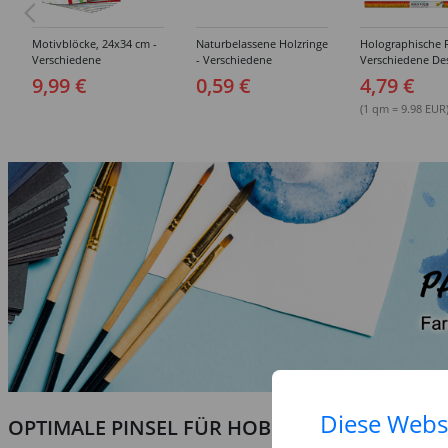
Motivblöcke, 24x34 cm -
Naturbelassene Holzringe
Holographische F
Verschiedene
- Verschiedene
Verschiedene De
Sortierungen
Ausführungen
Ausführungen
9,99 €
0,59 €
4,79 €
(1 qm = 9.98 EUR
Diese Webs
OPTIMALE PINSEL FÜR HOBBY & KUNST