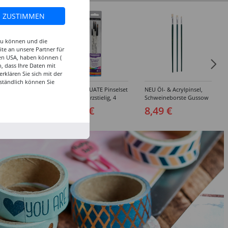
ZUSTIMMEN
 zu können und die
te an unsere Partner für
den USA, haben können (
, dass Ihre Daten mit
klären Sie sich mit der
ständlich können Sie
inselset Basics
NEU GRADUATE Pinselset
NEU Öl- & Acrylpinsel,
e, 4-teilig
"Detail“, kurzstielig, 4
Schweineborste Gussow
Synthetikpinsel
Flach, 3er Set, 4, 8, 10
 €
15,99 €
8,49 €