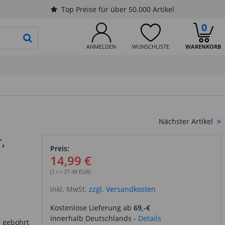
Top Preise für über 50.000 Artikel
0
PRODUKTSUCHE STARTEN
ANMELDEN
WUNSCHLISTE
WARENKORB
Nächster Artikel
,
Preis:
14,99 €
(1 l = 37.48 EUR)
inkl. MwSt.
zzgl. Versandkosten
Kostenlose Lieferung ab
69,-€
innerhalb Deutschlands -
Details
n gebohrt