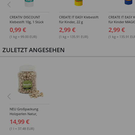
CREATIV DISCOUNT
CREATE IT EASY Klebestift
CREATE IT EASY K
Klebestift 10g, 1 Stück
für Kinder, 22 g
für Kinder MAGIC
0,99 €
2,99 €
2,99 €
(1 kg = 99.00 EUR)
(1 kg = 135.91 EUR)
(1 kg = 135.91 EU
ZULETZT ANGESEHEN
NEU Großpackung
Holzperlen Natur,
Sortierte Größen, 400 ml
14,99 €
Eimer
(1 l = 37.48 EUR)