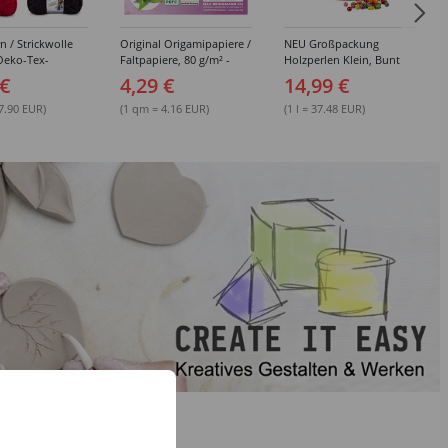
n / Strickwolle
Original Origamipapiere /
NEU Großpackung
Oeko-Tex-
Faltpapiere, 80 g/m² -
Holzperlen Klein, Bunt
, 100g / 75m -
Verschiedene Größen
Sortiert, 400 ml Eimer
 €
4,29 €
14,99 €
edene Farben
67.90 EUR)
(1 qm = 4.16 EUR)
(1 l = 37.48 EUR)