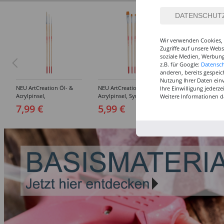
Wir verwenden Cookies, 
Zugriffe auf unsere Web
soziale Medien, Werbung
z.B. für Google:
Datensc
anderen, bereits gespeic
Nutzung Ihrer Daten ein
NEU ArtCreation Öl- &
NEU ArtCreation Öl- &
NEU GRADUATE P
Ihre Einwilligung jederz
Acrylpinsel,
Acrylpinsel, Synthetik,
Rund, kurzstielig
Weitere Informationen d
Schweineborste Rund,
langer Stiel, 3
Synthetikpinsel
7,99 €
5,99 €
12,99 €
3er Set, No. 2, 6, 10
Flachpinsel, 4, 8, 16