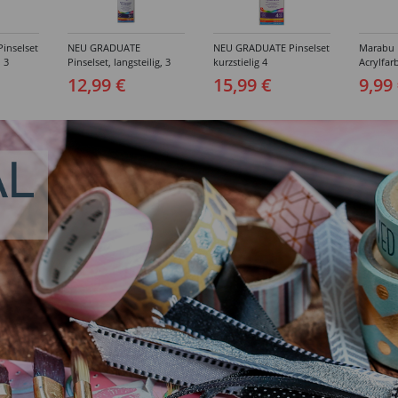
inselset
NEU GRADUATE
NEU GRADUATE Pinselset
Marabu P
, 3
Pinselset, langsteilig, 3
kurzstielig 4
Acrylfarb
Synthetikpinsel
Synthetikpinsel
12,99 €
15,99 €
9,99