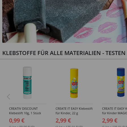
KLEBSTOFFE FÜR ALLE MATERIALIEN - TESTE
CREATIV DISCOUNT
CREATE IT EASY Klebestift
CREATE IT EASY K
Klebestift 10g, 1 Stück
für Kinder, 22 g
für Kinder MAGIC
0,99 €
2,99 €
2,99 €
(1 kg = 99.00 EUR)
(1 kg = 135.91 EUR)
(1 kg = 135.91 EU