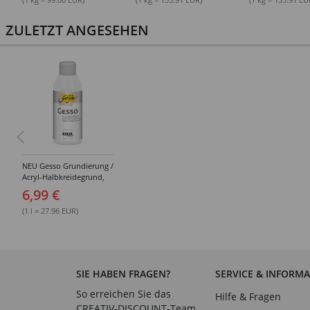
ZULETZT ANGESEHEN
NEU Gesso Grundierung /
Acryl-Halbkreidegrund,
weiß, 250ml
6,99 €
(1 l = 27.96 EUR)
SIE HABEN FRAGEN?
SERVICE & INFORM
So erreichen Sie das
Hilfe & Fragen
CREATIV-DISCOUNT-Team