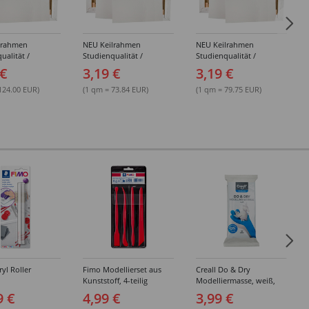
lrahmen
NEU Keilrahmen
NEU Keilrahmen
ualität /
Studienqualität /
Studienqualität /
d Basic,
Leinwand Basic,
Leinwand Basic,
 €
3,19 €
3,19 €
 grundiert,
mehrfach grundiert,
mehrfach grundiert,
 - Einzeln &
18x24 cm - Einzeln &
20x20 cm - Einzeln &
124.00 EUR)
(1 qm = 73.84 EUR)
(1 qm = 79.75 EUR)
ckungen
Großpackungen
Großpackungen
yl Roller
Fimo Modellierset aus
Creall Do & Dry
Kunststoff, 4-teilig
Modelliermasse, weiß,
500g
9 €
4,99 €
3,99 €