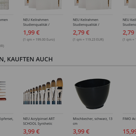
ahmen
NEU Keilrahmen
NEU Keilrahmen
NEU Kei
Studienqualität /
Studienqualität /
Studienq
ößen
Leinwand Basic,
Leinwand Basic,
Leinwan
1,99 €
2,79 €
2,79
mehrfach grundiert,
mehrfach grundiert,
mehrfach
10x10 cm - Einzeln &
13x18 cm - Einzeln &
15x15 cm
(1 qm = 199.00 Euro)
(1 qm = 119.23 EUR)
(1 qm = 
Großpackungen
Großpackungen
Großpa
UR)
EN, KAUFTEN AUCH
öpferset,
NEU Acrylpinsel ART
Mischbecher, schwarz, 13
FIMO Acr
SCHOOL Synthetic
cm
Braun, Katzenzunge -
3,99 €
3,99 €
15,9
Verschiedene Größen