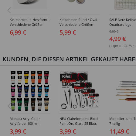
Keilrahmen in Herzform -
Keilrahmen Rund / Oval -
SALE Netz-Keilr
Verschiedene Größen
Verschiedene Größen
Quadratologo -
Verschiedene Gr
6,99 €
5,99 €
9,99 €
4,99 €
(1 qm = 124.75 E
KUNDEN, DIE DIESEN ARTIKEL GEKAUFT HAB
Marabu Acryl Color
NEU Clairefontaine Block
Modellier- und T
Acrylfarbe, 100 ml -
Paint'On, Glatt, 25 Blatt,
7-teilig
Verschiedene Farbtöne
250g/qm - Verschiedene
3,99 €
3,99 €
11,49 €
Größen