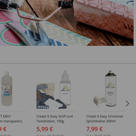
IT EASY
Create It Easy Stoff und
Create It Easy Universal-
im transparent,
Textilkleber, 100g,
Sprühkleber 200ml
sungsmittel,
Kunststoffflasche mit
(permanent)
9 €
5,99 €
7,99 €
Maldüse
.99 EUR)
(1 kg = 59.90 EUR)
(1 l = 39.95 EUR)