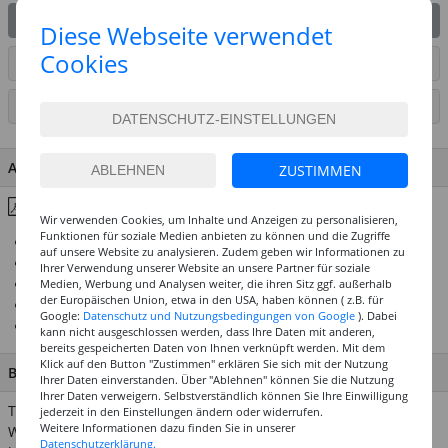
IN DEN WARENKORB
Diese Webseite verwendet
Cookies
ARTIKEL AUF WUNSCHLISTE SETZEN
SEITE DRUCKEN
ARTIKEL MERKMALE & DETAILS
ZUSTIMMEN
Inhaltsstoffe & Hinweise
Wir verwenden Cookies, um Inhalte und Anzeigen zu personalisieren,
Funktionen für soziale Medien anbieten zu können und die Zugriffe
Top-Preis-Leistungsverhältnis
auf unsere Website zu analysieren. Zudem geben wir Informationen zu
Dermatologisch getestet
Ihrer Verwendung unserer Website an unsere Partner für soziale
Bewährte Qualität von Eulenspiegel
Medien, Werbung und Analysen weiter, die ihren Sitz ggf. außerhalb
der Europäischen Union, etwa in den USA, haben können ( z.B. für
Hergestellt in Deutschland
Google:
Datenschutz und Nutzungsbedingungen von Google
). Dabei
Ideal für Mottoparty, Karneval & Halloween
kann nicht ausgeschlossen werden, dass Ihre Daten mit anderen,
bereits gespeicherten Daten von Ihnen verknüpft werden. Mit dem
Klick auf den Button "Zustimmen" erklären Sie sich mit der Nutzung
BESCHREIBUNG
Ihrer Daten einverstanden. Über "Ablehnen" können Sie die Nutzung
Ihrer Daten verweigern. Selbstverständlich können Sie Ihre Einwilligung
Tattoos - der faszinierende Körperschmuck. Kosmetiktinte auf
jederzeit in den Einstellungen ändern oder widerrufen.
Weitere Informationen dazu finden Sie in unserer
Wasserbasis, haltbar bis zu 5 Tagen (je nach Hauttyp),
Datenschutzerklärung.