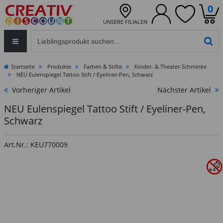
0
UNSERE FILIALEN
Eingabefeld für die Produktsuche im Header
PR
Startseite
Produkte
Farben & Stifte
Kinder- & Theater-Schminke
NEU Eulenspiegel Tattoo Stift / Eyeliner-Pen, Schwarz
Vorheriger Artikel
Nächster Artikel
NEU Eulenspiegel Tattoo Stift / Eyeliner-Pen,
Schwarz
Art.Nr.: KEU770009