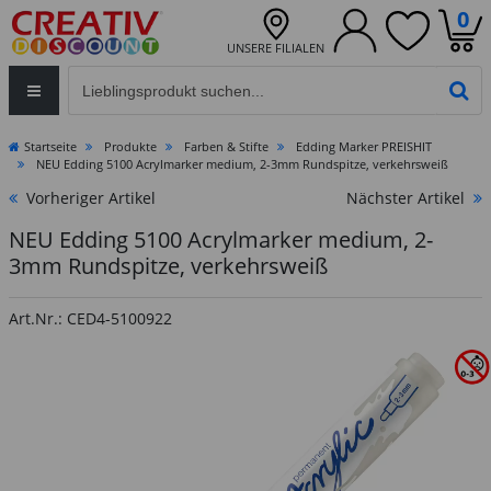
0
UNSERE FILIALEN
Eingabefeld für die Produktsuche im Header
PR
Startseite
Produkte
Farben & Stifte
Edding Marker PREISHIT
NEU Edding 5100 Acrylmarker medium, 2-3mm Rundspitze, verkehrsweiß
Vorheriger Artikel
Nächster Artikel
NEU Edding 5100 Acrylmarker medium, 2-
3mm Rundspitze, verkehrsweiß
Art.Nr.: CED4-5100922