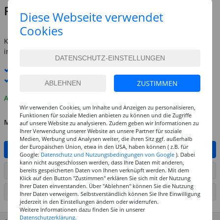
Preis:
3,69 €
Diese Webseite verwendet
inkl. MwSt.
zzgl. Versandkosten
Cookies
Kostenlose Lieferung ab
69,-€
innerhalb Deutschlands -
Details
Standard-Lieferung
11. - 12. August
Premium
-Lieferung verfügbar
ZUSTIMMEN
Auf Lager
Wir verwenden Cookies, um Inhalte und Anzeigen zu personalisieren,
Funktionen für soziale Medien anbieten zu können und die Zugriffe
MENGE
auf unsere Website zu analysieren. Zudem geben wir Informationen zu
Ihrer Verwendung unserer Website an unsere Partner für soziale
Medien, Werbung und Analysen weiter, die ihren Sitz ggf. außerhalb
der Europäischen Union, etwa in den USA, haben können ( z.B. für
IN DEN WARENKORB
Google:
Datenschutz und Nutzungsbedingungen von Google
). Dabei
kann nicht ausgeschlossen werden, dass Ihre Daten mit anderen,
ARTIKEL AUF WUNSCHLISTE SETZEN
bereits gespeicherten Daten von Ihnen verknüpft werden. Mit dem
Klick auf den Button "Zustimmen" erklären Sie sich mit der Nutzung
Ihrer Daten einverstanden. Über "Ablehnen" können Sie die Nutzung
SEITE DRUCKEN
Ihrer Daten verweigern. Selbstverständlich können Sie Ihre Einwilligung
jederzeit in den Einstellungen ändern oder widerrufen.
Weitere Informationen dazu finden Sie in unserer
Datenschutzerklärung.