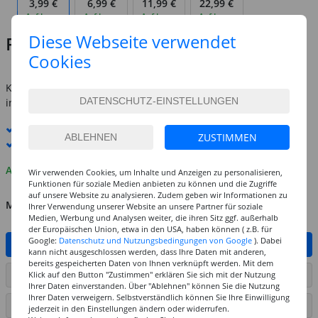
3,99 €
6,99 €
11,99 €
22,99 €
Auf Lager
Auf Lager
Auf Lager
Auf Lager
Diese Webseite verwendet
Preis:
3,99 €
Cookies
inkl. MwSt.
zzgl. Versandkosten
Kostenlose Lieferung ab
69,-€
innerhalb Deutschlands -
Details
Standard-Lieferung
11. - 12. August
ZUSTIMMEN
Premium
-Lieferung verfügbar
Auf Lager
Wir verwenden Cookies, um Inhalte und Anzeigen zu personalisieren,
Funktionen für soziale Medien anbieten zu können und die Zugriffe
auf unsere Website zu analysieren. Zudem geben wir Informationen zu
MENGE
Ihrer Verwendung unserer Website an unsere Partner für soziale
Medien, Werbung und Analysen weiter, die ihren Sitz ggf. außerhalb
der Europäischen Union, etwa in den USA, haben können ( z.B. für
Google:
Datenschutz und Nutzungsbedingungen von Google
). Dabei
IN DEN WARENKORB
kann nicht ausgeschlossen werden, dass Ihre Daten mit anderen,
bereits gespeicherten Daten von Ihnen verknüpft werden. Mit dem
ARTIKEL AUF WUNSCHLISTE SETZEN
Klick auf den Button "Zustimmen" erklären Sie sich mit der Nutzung
Ihrer Daten einverstanden. Über "Ablehnen" können Sie die Nutzung
Ihrer Daten verweigern. Selbstverständlich können Sie Ihre Einwilligung
SEITE DRUCKEN
jederzeit in den Einstellungen ändern oder widerrufen.