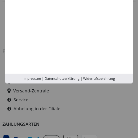
Über uns
Kontakt
Impressum
Jobs
FILIALEN
Düsseldorf
Köln
Impressum
|
Datenschutzerklärung
|
Widerrufsbelehrung
Rhein-Ruhr
Versand-Zentrale
Service
Abholung in der Filiale
ZAHLUNGSARTEN