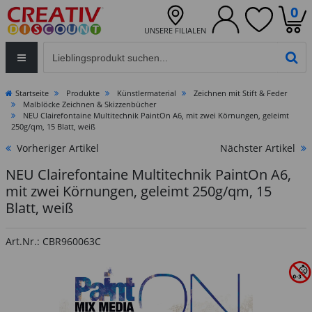
0
UNSERE FILIALEN
Eingabefeld für die Produktsuche im Header
PR
Startseite
Produkte
Künstlermaterial
Zeichnen mit Stift & Feder
Malblöcke Zeichnen & Skizzenbücher
NEU Clairefontaine Multitechnik PaintOn A6, mit zwei Körnungen, geleimt
250g/qm, 15 Blatt, weiß
Vorheriger Artikel
Nächster Artikel
NEU Clairefontaine Multitechnik PaintOn A6,
mit zwei Körnungen, geleimt 250g/qm, 15
Blatt, weiß
Art.Nr.: CBR960063C