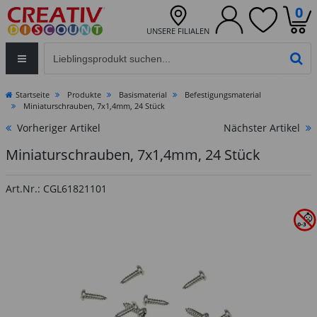
0
UNSERE FILIALEN
Eingabefeld für die Produktsuche im Header
PR
Startseite
Produkte
Basismaterial
Befestigungsmaterial
Miniaturschrauben, 7x1,4mm, 24 Stück
Vorheriger Artikel
Nächster Artikel
Miniaturschrauben, 7x1,4mm, 24 Stück
Art.Nr.: CGL61821101