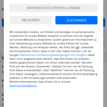
MENGE
ZUSTIMMEN
IN DEN WARENKORB
Wir verwenden Cookies, um Inhalte und Anzeigen zu personalisieren,
ARTIKEL AUF WUNSCHLISTE SETZEN
Funktionen für soziale Medien anbieten zu können und die Zugriffe
auf unsere Website zu analysieren. Zudem geben wir Informationen zu
SEITE DRUCKEN
Ihrer Verwendung unserer Website an unsere Partner für soziale
Medien, Werbung und Analysen weiter, die ihren Sitz ggf. außerhalb
der Europäischen Union, etwa in den USA, haben können ( z.B. für
Google:
Datenschutz und Nutzungsbedingungen von Google
). Dabei
BESCHREIBUNG
kann nicht ausgeschlossen werden, dass Ihre Daten mit anderen,
bereits gespeicherten Daten von Ihnen verknüpft werden. Mit dem
Klick auf den Button "Zustimmen" erklären Sie sich mit der Nutzung
Für viele tolle Bastel- und Werkarbeiten geeignet. Inhalt: 24
Ihrer Daten einverstanden. Über "Ablehnen" können Sie die Nutzung
Stück
Ihrer Daten verweigern. Selbstverständlich können Sie Ihre Einwilligung
jederzeit in den Einstellungen ändern oder widerrufen.
Hinweis:
Abgebildetes weiteres Zubehör ist nicht im
Weitere Informationen dazu finden Sie in unserer
Lieferumfang enthalten.
Datenschutzerklärung.
Zusätzliche Produktinformationen:
Art.Nr.: CGL61821101
EAN: 7610877197418