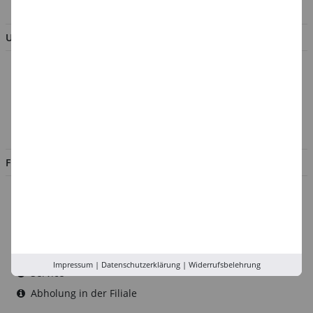
BESTELLUNG WIDERRUFEN
UNTERNEHMEN
Über uns
Kontakt
Impressum
Jobs
FILIALEN
Düsseldorf
Köln
Rhein-Ruhr
Versand-Zentrale
Impressum
|
Datenschutzerklärung
|
Widerrufsbelehrung
Service
Abholung in der Filiale