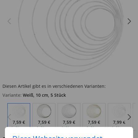
Diesen Artikel gibt es in verschiedenen Varianten:
Variante:
Weiß, 10 cm, 5 Stück
7,59 €
7,59 €
7,59 €
7,59 €
7,99 €
Auf Lager
Auf Lager
Auf Lager
Auf Lager
Auf Lager