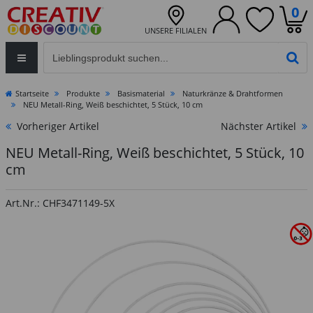
0
UNSERE FILIALEN
Eingabefeld für die Produktsuche im Header
PR
Startseite
Produkte
Basismaterial
Naturkränze & Drahtformen
NEU Metall-Ring, Weiß beschichtet, 5 Stück, 10 cm
Vorheriger Artikel
Nächster Artikel
NEU Metall-Ring, Weiß beschichtet, 5 Stück, 10
cm
Art.Nr.: CHF3471149-5X