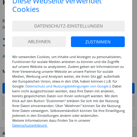
Diese Webseite verwendet
Preis:
7,59 €
Cookies
inkl. MwSt.
zzgl. Versandkosten
Kostenlose Lieferung ab
69,-€
innerhalb Deutschlands -
Details
Standard-Lieferung
10. - 11. August
ZUSTIMMEN
Premium
-Lieferung verfügbar
Auf Lager
Wir verwenden Cookies, um Inhalte und Anzeigen zu personalisieren,
Funktionen für soziale Medien anbieten zu können und die Zugriffe
auf unsere Website zu analysieren. Zudem geben wir Informationen zu
MENGE
Ihrer Verwendung unserer Website an unsere Partner für soziale
Medien, Werbung und Analysen weiter, die ihren Sitz ggf. außerhalb
der Europäischen Union, etwa in den USA, haben können ( z.B. für
Google:
Datenschutz und Nutzungsbedingungen von Google
). Dabei
IN DEN WARENKORB
kann nicht ausgeschlossen werden, dass Ihre Daten mit anderen,
bereits gespeicherten Daten von Ihnen verknüpft werden. Mit dem
Klick auf den Button "Zustimmen" erklären Sie sich mit der Nutzung
ARTIKEL AUF WUNSCHLISTE SETZEN
Ihrer Daten einverstanden. Über "Ablehnen" können Sie die Nutzung
Ihrer Daten verweigern. Selbstverständlich können Sie Ihre Einwilligung
SEITE DRUCKEN
jederzeit in den Einstellungen ändern oder widerrufen.
Weitere Informationen dazu finden Sie in unserer
Datenschutzerklärung.
ARTIKEL MERKMALE & DETAILS