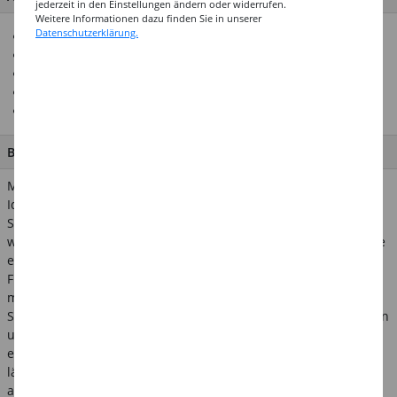
jederzeit in den Einstellungen ändern oder widerrufen.
Weitere Informationen dazu finden Sie in unserer
Datenschutzerklärung.
150 ml Sprühdose
Glitter Colorspray
Styroporfest
Transparent
Bitte im Freien anwenden
BESCHREIBUNG
Marabu Do It Glitter ist das universelle Colorspray für Ihre
Ideen! Ob Holz, Metall, Papier, Keramik, Stein und sogar
Styropor - Do It ist lichtecht, extrem schnell trocknend und
wischfest. Damit Sie ein perfektes Ergebnis erhalten, sollten Sie
einen sauberen, fettfreien und trockenen Untergrund wählen.
Führen Sie ggfs. einen Testvorgang durch. Sprühen Sie
möglichst im Freien und sorgen Sie für einen optimalen
Sprühabstand. Große Flächen sollten Sie kreuzweise besprühen
und kleinere Objekte im Spiralgang. Wichtig: Jede Dose ist mit
einer Sprühsicherung versehen, die sich einfach entfernen
lässt. Beachten Sie auch die genaueren Anwendungshinweise
auf der jeweiligen Dose. Do It Glitter Colorspray lässt sich auch