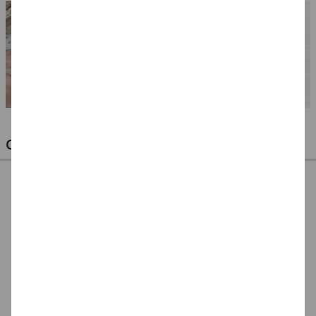
OPTIMALE PINSEL FÜR HOBBY & KUNST
NEU ArtCreation Öl-
NEU ArtCreation Öl-
NEU GRADUATE
& Acrylpinsel,
& Acrylpinsel,
Pinselset Rund,
Schweineborste
Synthetik, langer
kurzstielig, 3
7,99 €
5,99 €
12,99 €
Rund, 3er Set, No. 2,
Stiel, 3 Flachpinsel,
Synthetikpinsel
6, 10
4, 8, 16