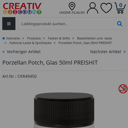
0
UNSERE FILIALEN
Eingabefeld für die Produktsuche im Header
PR
Startseite
Produkte
Farben & Stifte
Bastelfarben und -lacke
Farblose Lacke & Sprühlacke
Porzellan Potch, Glas 50ml PREISHIT
Vorheriger Artikel
Nächster Artikel
Porzellan Potch, Glas 50ml PREISHIT
Art.Nr.: CKR49450