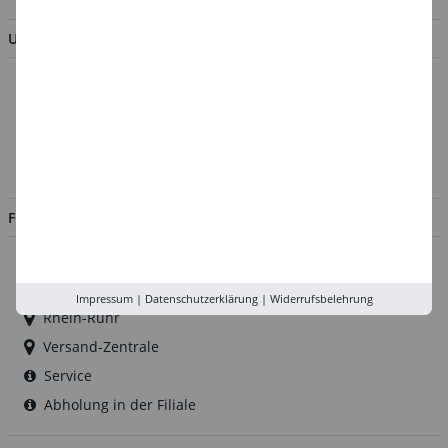
UNTERNEHMEN
Über uns
Kontakt
Impressum
Jobs
FILIALEN
Düsseldorf
Köln
Impressum
|
Datenschutzerklärung
|
Widerrufsbelehrung
Rhein-Ruhr
Versand-Zentrale
Service
Abholung in der Filiale