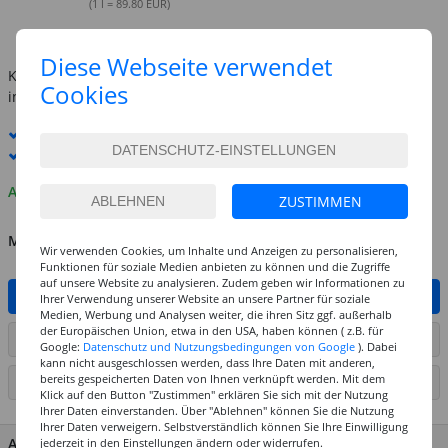
(1 l = 89.80 EUR)
inkl. MwSt.
zzgl. Versandkosten
Diese Webseite verwendet
Kostenlose Lieferung ab
69,-€
Cookies
innerhalb Deutschlands -
Details
Standard-Lieferung
12. - 13. August
Premium
-Lieferung verfügbar
Auf Lager
ZUSTIMMEN
MENGE
Wir verwenden Cookies, um Inhalte und Anzeigen zu personalisieren,
Funktionen für soziale Medien anbieten zu können und die Zugriffe
auf unsere Website zu analysieren. Zudem geben wir Informationen zu
IN DEN WARENKORB
Ihrer Verwendung unserer Website an unsere Partner für soziale
Medien, Werbung und Analysen weiter, die ihren Sitz ggf. außerhalb
der Europäischen Union, etwa in den USA, haben können ( z.B. für
ARTIKEL AUF WUNSCHLISTE SETZEN
Google:
Datenschutz und Nutzungsbedingungen von Google
). Dabei
kann nicht ausgeschlossen werden, dass Ihre Daten mit anderen,
bereits gespeicherten Daten von Ihnen verknüpft werden. Mit dem
SEITE DRUCKEN
Klick auf den Button "Zustimmen" erklären Sie sich mit der Nutzung
Ihrer Daten einverstanden. Über "Ablehnen" können Sie die Nutzung
Ihrer Daten verweigern. Selbstverständlich können Sie Ihre Einwilligung
ARTIKEL MERKMALE & DETAILS
jederzeit in den Einstellungen ändern oder widerrufen.