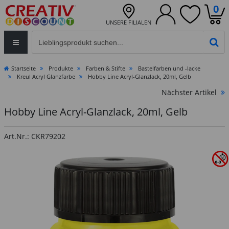
0
UNSERE FILIALEN
Eingabefeld für die Produktsuche im Header
PR
Startseite
Produkte
Farben & Stifte
Bastelfarben und -lacke
Kreul Acryl Glanzfarbe
Hobby Line Acryl-Glanzlack, 20ml, Gelb
Nächster Artikel
Hobby Line Acryl-Glanzlack, 20ml, Gelb
Art.Nr.: CKR79202