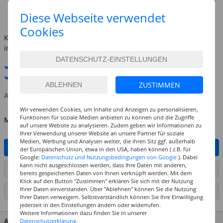
(1 l = 149.50 EUR)
Diese Webseite verwendet
inkl. MwSt.
zzgl. Versandkosten
Cookies
Kostenlose Lieferung ab
69,-€
innerhalb Deutschlands -
Details
Standard-Lieferung
11. - 12. August
Premium
-Lieferung verfügbar
ZUSTIMMEN
Auf Lager
Wir verwenden Cookies, um Inhalte und Anzeigen zu personalisieren,
Funktionen für soziale Medien anbieten zu können und die Zugriffe
MENGE
auf unsere Website zu analysieren. Zudem geben wir Informationen zu
Ihrer Verwendung unserer Website an unsere Partner für soziale
Medien, Werbung und Analysen weiter, die ihren Sitz ggf. außerhalb
IN DEN WARENKORB
der Europäischen Union, etwa in den USA, haben können ( z.B. für
Google:
Datenschutz und Nutzungsbedingungen von Google
). Dabei
kann nicht ausgeschlossen werden, dass Ihre Daten mit anderen,
ARTIKEL AUF WUNSCHLISTE SETZEN
bereits gespeicherten Daten von Ihnen verknüpft werden. Mit dem
Klick auf den Button "Zustimmen" erklären Sie sich mit der Nutzung
Ihrer Daten einverstanden. Über "Ablehnen" können Sie die Nutzung
SEITE DRUCKEN
Ihrer Daten verweigern. Selbstverständlich können Sie Ihre Einwilligung
jederzeit in den Einstellungen ändern oder widerrufen.
Weitere Informationen dazu finden Sie in unserer
ARTIKEL MERKMALE & DETAILS
Datenschutzerklärung.