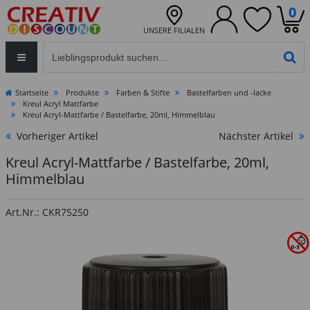
0
UNSERE FILIALEN
Eingabefeld für die Produktsuche im Header
PR
Startseite
Produkte
Farben & Stifte
Bastelfarben und -lacke
Kreul Acryl Mattfarbe
Kreul Acryl-Mattfarbe / Bastelfarbe, 20ml, Himmelblau
Vorheriger Artikel
Nächster Artikel
Kreul Acryl-Mattfarbe / Bastelfarbe, 20ml,
Himmelblau
Art.Nr.: CKR75250