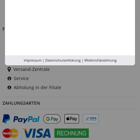
Impressum
Jobs
FILIALEN
Düsseldorf
Köln
Rhein-Ruhr
Impressum
|
Datenschutzerklärung
|
Widerrufsbelehrung
Versand-Zentrale
Service
Abholung in der Filiale
ZAHLUNGSARTEN