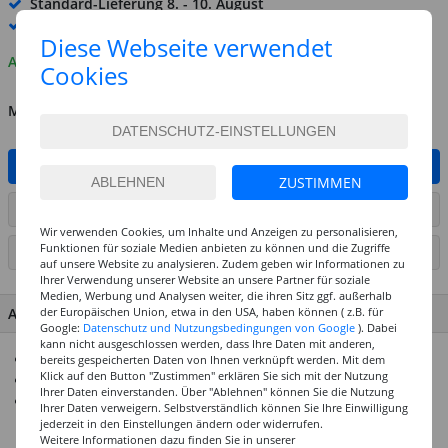
Standard-Lieferung
8. - 10. August
Premium
-Lieferung verfügbar
Diese Webseite verwendet
Auf Lager
Cookies
MENGE
IN DEN WARENKORB
ZUSTIMMEN
ARTIKEL AUF WUNSCHLISTE SETZEN
Wir verwenden Cookies, um Inhalte und Anzeigen zu personalisieren,
Funktionen für soziale Medien anbieten zu können und die Zugriffe
SEITE DRUCKEN
auf unsere Website zu analysieren. Zudem geben wir Informationen zu
Ihrer Verwendung unserer Website an unsere Partner für soziale
Medien, Werbung und Analysen weiter, die ihren Sitz ggf. außerhalb
ARTIKEL MERKMALE & DETAILS
der Europäischen Union, etwa in den USA, haben können ( z.B. für
Google:
Datenschutz und Nutzungsbedingungen von Google
). Dabei
kann nicht ausgeschlossen werden, dass Ihre Daten mit anderen,
Klassisch-matte Acrylfarbe
bereits gespeicherten Daten von Ihnen verknüpft werden. Mit dem
Klick auf den Button "Zustimmen" erklären Sie sich mit der Nutzung
Cremig-deckend, schnelltrocknend, lichtecht
Ihrer Daten einverstanden. Über "Ablehnen" können Sie die Nutzung
Zum Bemalen von Holz, Papier, Karton, Styropor, Stein,
Ihrer Daten verweigern. Selbstverständlich können Sie Ihre Einwilligung
durchgetrocknetem Beton, Terrakotta, Glas, Keramik, Ton,
jederzeit in den Einstellungen ändern oder widerrufen.
Weitere Informationen dazu finden Sie in unserer
Metall, Kunststoff, Leder, selbsthärtender Modelliermasse