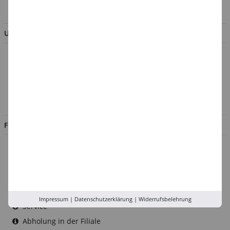
BESTELLUNG WIDERRUFEN
UNTERNEHMEN
Über uns
Kontakt
Impressum
Jobs
FILIALEN
Düsseldorf
Köln
Rhein-Ruhr
Versand-Zentrale
Impressum
|
Datenschutzerklärung
|
Widerrufsbelehrung
Service
Abholung in der Filiale