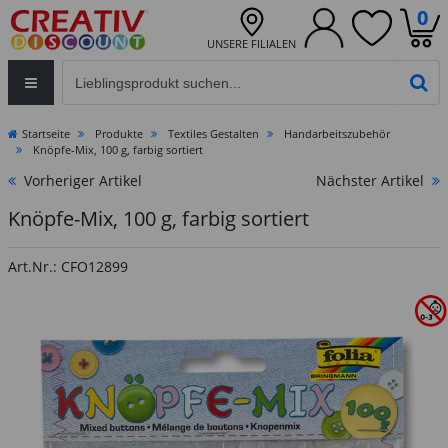
0
UNSERE FILIALEN
Eingabefeld für die Produktsuche im Header
PR
Startseite
Produkte
Textiles Gestalten
Handarbeitszubehör
Knöpfe-Mix, 100 g, farbig sortiert
Vorheriger Artikel
Nächster Artikel
Knöpfe-Mix, 100 g, farbig sortiert
Art.Nr.: CFO12899