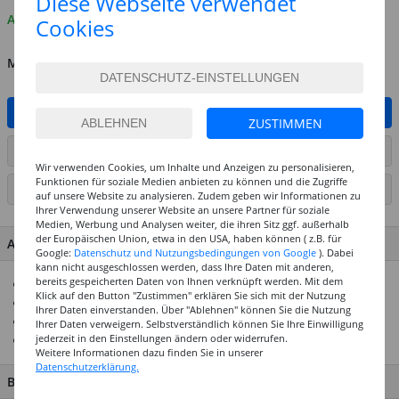
Diese Webseite verwendet
Auf Lager
Cookies
MENGE
IN DEN WARENKORB
ZUSTIMMEN
ARTIKEL AUF WUNSCHLISTE SETZEN
Wir verwenden Cookies, um Inhalte und Anzeigen zu personalisieren,
Funktionen für soziale Medien anbieten zu können und die Zugriffe
SEITE DRUCKEN
auf unsere Website zu analysieren. Zudem geben wir Informationen zu
Ihrer Verwendung unserer Website an unsere Partner für soziale
Medien, Werbung und Analysen weiter, die ihren Sitz ggf. außerhalb
der Europäischen Union, etwa in den USA, haben können ( z.B. für
ARTIKEL MERKMALE & DETAILS
Google:
Datenschutz und Nutzungsbedingungen von Google
). Dabei
kann nicht ausgeschlossen werden, dass Ihre Daten mit anderen,
bereits gespeicherten Daten von Ihnen verknüpft werden. Mit dem
Knöpfe in unterschiedlichen Größen und Farben
Klick auf den Button "Zustimmen" erklären Sie sich mit der Nutzung
Ideal geeignet zum Basteln, Nähen und Verzieren
Ihrer Daten einverstanden. Über "Ablehnen" können Sie die Nutzung
Top-Preis-Leistungsverhältnis
Ihrer Daten verweigern. Selbstverständlich können Sie Ihre Einwilligung
jederzeit in den Einstellungen ändern oder widerrufen.
Ideal für tolle Bastelideen
Weitere Informationen dazu finden Sie in unserer
Datenschutzerklärung.
BESCHREIBUNG