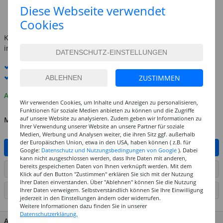
(1 qm = 1.99 EUR)
Diese Webseite verwendet
inkl. MwSt.
zzgl. Versandkosten
Cookies
Kostenlose Lieferung ab
69,-€
innerhalb Deutschlands -
Details
Standard-Lieferung
12. - 13. August
Premium
-Lieferung verfügbar
ZUSTIMMEN
Auf Lager
Wir verwenden Cookies, um Inhalte und Anzeigen zu personalisieren,
Funktionen für soziale Medien anbieten zu können und die Zugriffe
auf unsere Website zu analysieren. Zudem geben wir Informationen zu
MENGE
Ihrer Verwendung unserer Website an unsere Partner für soziale
Medien, Werbung und Analysen weiter, die ihren Sitz ggf. außerhalb
der Europäischen Union, etwa in den USA, haben können ( z.B. für
IN DEN WARENKORB
Google:
Datenschutz und Nutzungsbedingungen von Google
). Dabei
kann nicht ausgeschlossen werden, dass Ihre Daten mit anderen,
bereits gespeicherten Daten von Ihnen verknüpft werden. Mit dem
ARTIKEL AUF WUNSCHLISTE SETZEN
Klick auf den Button "Zustimmen" erklären Sie sich mit der Nutzung
Ihrer Daten einverstanden. Über "Ablehnen" können Sie die Nutzung
SEITE DRUCKEN
Ihrer Daten verweigern. Selbstverständlich können Sie Ihre Einwilligung
jederzeit in den Einstellungen ändern oder widerrufen.
Weitere Informationen dazu finden Sie in unserer
Datenschutzerklärung.
ARTIKEL MERKMALE & DETAILS