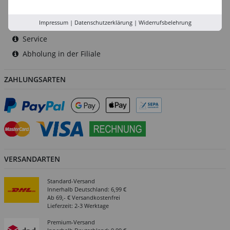
Rhein-Ruhr
Impressum
|
Datenschutzerklärung
|
Widerrufsbelehrung
Versand-Zentrale
Service
Abholung in der Filiale
ZAHLUNGSARTEN
VERSANDARTEN
Standard-Versand
Innerhalb Deutschland: 6,99 €
Ab 69,- € Versandkostenfrei
Lieferzeit: 2-3 Werktage
Premium-Versand