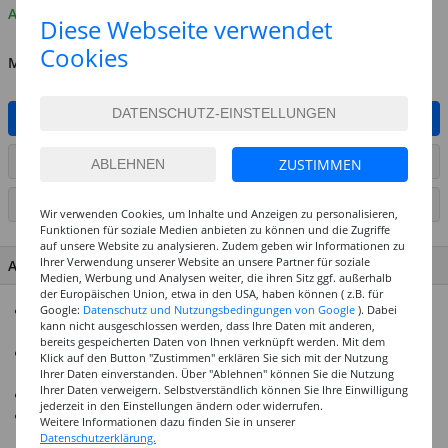
Auf Lager
Diese Webseite verwendet
Cookies
MENGE
IN DEN WARENKORB
ARTIKEL AUF WUNSCHLISTE SETZEN
ZUSTIMMEN
SEITE DRUCKEN
Wir verwenden Cookies, um Inhalte und Anzeigen zu personalisieren,
Funktionen für soziale Medien anbieten zu können und die Zugriffe
auf unsere Website zu analysieren. Zudem geben wir Informationen zu
Ihrer Verwendung unserer Website an unsere Partner für soziale
ARTIKEL MERKMALE & DETAILS
Medien, Werbung und Analysen weiter, die ihren Sitz ggf. außerhalb
der Europäischen Union, etwa in den USA, haben können ( z.B. für
Brillante Fenstermalfarben zur Gestaltung von glatten
Google:
Datenschutz und Nutzungsbedingungen von Google
). Dabei
kann nicht ausgeschlossen werden, dass Ihre Daten mit anderen,
Untergründen wie Glas, Spiegel, Fliesen und Folie
bereits gespeicherten Daten von Ihnen verknüpft werden. Mit dem
Im praktischen, transparenten Eimer, der ideal zum
Klick auf den Button "Zustimmen" erklären Sie sich mit der Nutzung
Aufbewahren der Farben und Werkzeuge geeignet ist
Ihrer Daten einverstanden. Über "Ablehnen" können Sie die Nutzung
Ihrer Daten verweigern. Selbstverständlich können Sie Ihre Einwilligung
Farbtöne sind untereinander mischbar
jederzeit in den Einstellungen ändern oder widerrufen.
Schöne Marmoriereffekte entstehen, wenn die noch nassen
Weitere Informationen dazu finden Sie in unserer
Farben mit einem Holzstäbchen (z.B. Zahnstocher)
Datenschutzerklärung.