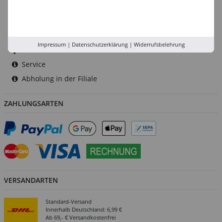
Düsseldorf
Köln
Rhein-Ruhr
Impressum
|
Datenschutzerklärung
|
Widerrufsbelehrung
Versand-Zentrale
Service
Abholung in der Filiale
ZAHLUNGSARTEN
VERSANDARTEN
Standard-Versand
Innerhalb Deutschland: 6,99 €
Ab 69,- € Versandkostenfrei