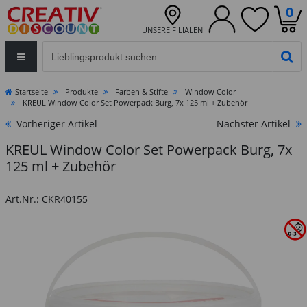
0
UNSERE FILIALEN
Eingabefeld für die Produktsuche im Header
PR
Startseite
Produkte
Farben & Stifte
Window Color
KREUL Window Color Set Powerpack Burg, 7x 125 ml + Zubehör
Vorheriger Artikel
Nächster Artikel
KREUL Window Color Set Powerpack Burg, 7x
125 ml + Zubehör
Art.Nr.: CKR40155