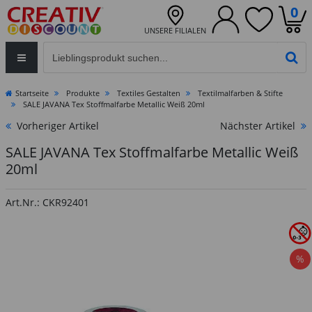
0
UNSERE FILIALEN
Eingabefeld für die Produktsuche im Header
PR
Startseite
Produkte
Textiles Gestalten
Textilmalfarben & Stifte
SALE JAVANA Tex Stoffmalfarbe Metallic Weiß 20ml
Vorheriger Artikel
Nächster Artikel
SALE JAVANA Tex Stoffmalfarbe Metallic Weiß
20ml
Art.Nr.: CKR92401
%