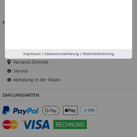
Jobs
FILIALEN
Düsseldorf
Köln
Rhein-Ruhr
Impressum
|
Datenschutzerklärung
|
Widerrufsbelehrung
Versand-Zentrale
Service
Abholung in der Filiale
ZAHLUNGSARTEN