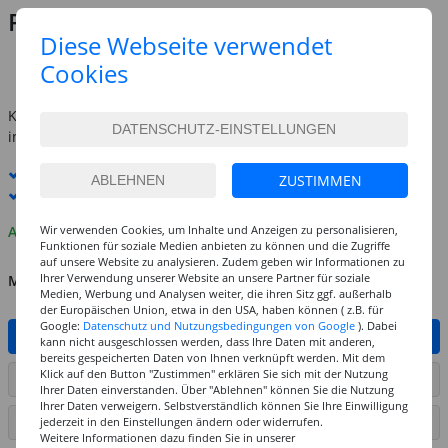
Preis:
2,99 €
Diese Webseite verwendet
(1 l = 149.50 EUR)
Cookies
inkl. MwSt.
zzgl. Versandkosten
Kostenlose Lieferung ab
69,-€
innerhalb Deutschlands -
Details
Standard-Lieferung
11. - 12. August
ZUSTIMMEN
Premium
-Lieferung verfügbar
Wir verwenden Cookies, um Inhalte und Anzeigen zu personalisieren,
Auf Lager
Funktionen für soziale Medien anbieten zu können und die Zugriffe
auf unsere Website zu analysieren. Zudem geben wir Informationen zu
Ihrer Verwendung unserer Website an unsere Partner für soziale
MENGE
Medien, Werbung und Analysen weiter, die ihren Sitz ggf. außerhalb
der Europäischen Union, etwa in den USA, haben können ( z.B. für
Google:
Datenschutz und Nutzungsbedingungen von Google
). Dabei
IN DEN WARENKORB
kann nicht ausgeschlossen werden, dass Ihre Daten mit anderen,
bereits gespeicherten Daten von Ihnen verknüpft werden. Mit dem
Klick auf den Button "Zustimmen" erklären Sie sich mit der Nutzung
ARTIKEL AUF WUNSCHLISTE SETZEN
Ihrer Daten einverstanden. Über "Ablehnen" können Sie die Nutzung
Ihrer Daten verweigern. Selbstverständlich können Sie Ihre Einwilligung
jederzeit in den Einstellungen ändern oder widerrufen.
SEITE DRUCKEN
Weitere Informationen dazu finden Sie in unserer