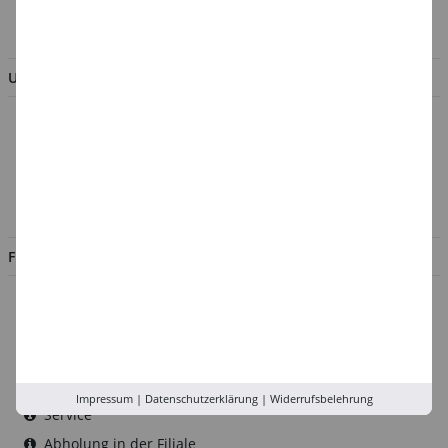
BESTELLUNG WIDERRUFEN
UNTERNEHMEN
Über uns
Kontakt
Impressum
Jobs
FILIALEN
Düsseldorf
Köln
Rhein-Ruhr
Versand-Zentrale
Impressum
|
Datenschutzerklärung
|
Widerrufsbelehrung
Service
Abholung in der Filiale