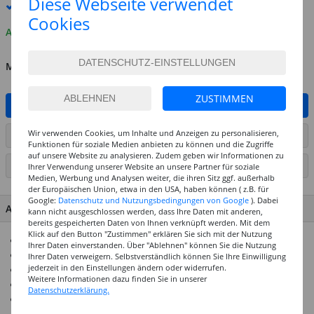
Diese Webseite verwendet
Premium
-Lieferung verfügbar
Cookies
Auf Lager
MENGE
ZUSTIMMEN
IN DEN WARENKORB
Wir verwenden Cookies, um Inhalte und Anzeigen zu personalisieren,
ARTIKEL AUF WUNSCHLISTE SETZEN
Funktionen für soziale Medien anbieten zu können und die Zugriffe
auf unsere Website zu analysieren. Zudem geben wir Informationen zu
SEITE DRUCKEN
Ihrer Verwendung unserer Website an unsere Partner für soziale
Medien, Werbung und Analysen weiter, die ihren Sitz ggf. außerhalb
der Europäischen Union, etwa in den USA, haben können ( z.B. für
Google:
Datenschutz und Nutzungsbedingungen von Google
). Dabei
ARTIKEL MERKMALE & DETAILS
kann nicht ausgeschlossen werden, dass Ihre Daten mit anderen,
bereits gespeicherten Daten von Ihnen verknüpft werden. Mit dem
Klick auf den Button "Zustimmen" erklären Sie sich mit der Nutzung
Wunderschöne bunte Indianerfedern
Ihrer Daten einverstanden. Über "Ablehnen" können Sie die Nutzung
Top-Preis-Leistungsverhältnis
Ihrer Daten verweigern. Selbstverständlich können Sie Ihre Einwilligung
jederzeit in den Einstellungen ändern oder widerrufen.
Ideal geeignet für Kindergarten und Schule
Weitere Informationen dazu finden Sie in unserer
Ideal für tolle Bastelideen
Datenschutzerklärung.
Lieblingsartikel unserer Kunden