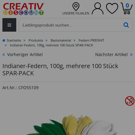
0
UNSERE FILIALEN
Eingabefeld für die Produktsuche im Header
PR
Startseite
Produkte
Basismaterial
Federn PREISHIT
Indianer-Federn, 100g, mehrere 100 Stück SPAR-PACK
Vorheriger Artikel
Nächster Artikel
Indianer-Federn, 100g, mehrere 100 Stück
SPAR-PACK
Art.Nr.: CFO55109