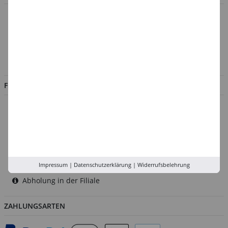
Über uns
Kontakt
Impressum
Jobs
FILIALEN
Düsseldorf
Köln
Rhein-Ruhr
Versand-Zentrale
Impressum
|
Datenschutzerklärung
|
Widerrufsbelehrung
Service
Abholung in der Filiale
ZAHLUNGSARTEN