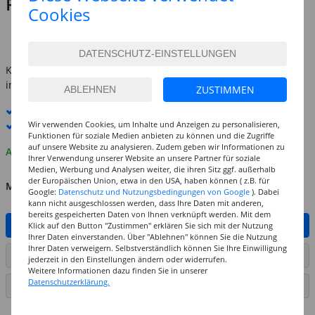
Preis:
0,99 €
Cookies
(1 Stk = 0.05 EUR)
inkl. MwSt.
zzgl. Versandkosten
Kostenlose Lieferung ab
69,-€
innerhalb Deutschlands -
Details
ZUSTIMMEN
Standard-Lieferung
12. - 13. August
Wir verwenden Cookies, um Inhalte und Anzeigen zu personalisieren,
Premium
-Lieferung verfügbar
Funktionen für soziale Medien anbieten zu können und die Zugriffe
auf unsere Website zu analysieren. Zudem geben wir Informationen zu
Auf Lager
Ihrer Verwendung unserer Website an unsere Partner für soziale
Medien, Werbung und Analysen weiter, die ihren Sitz ggf. außerhalb
der Europäischen Union, etwa in den USA, haben können ( z.B. für
MENGE
Google:
Datenschutz und Nutzungsbedingungen von Google
). Dabei
kann nicht ausgeschlossen werden, dass Ihre Daten mit anderen,
bereits gespeicherten Daten von Ihnen verknüpft werden. Mit dem
IN DEN WARENKORB
Klick auf den Button "Zustimmen" erklären Sie sich mit der Nutzung
Ihrer Daten einverstanden. Über "Ablehnen" können Sie die Nutzung
Ihrer Daten verweigern. Selbstverständlich können Sie Ihre Einwilligung
ARTIKEL AUF WUNSCHLISTE SETZEN
jederzeit in den Einstellungen ändern oder widerrufen.
Weitere Informationen dazu finden Sie in unserer
Datenschutzerklärung.
SEITE DRUCKEN