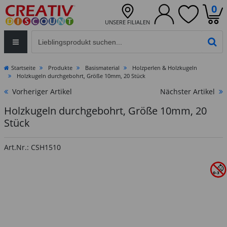
0
UNSERE FILIALEN
Eingabefeld für die Produktsuche im Header
PR
Startseite
Produkte
Basismaterial
Holzperlen & Holzkugeln
Holzkugeln durchgebohrt, Größe 10mm, 20 Stück
Vorheriger Artikel
Nächster Artikel
Holzkugeln durchgebohrt, Größe 10mm, 20
Stück
Art.Nr.: CSH1510