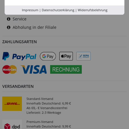
Rhein-Ruhr
Versand-Zentrale
Impressum
|
Datenschutzerklärung
|
Widerrufsbelehrung
Service
Abholung in der Filiale
ZAHLUNGSARTEN
VERSANDARTEN
Standard-Versand
Innerhalb Deutschland: 6,99 €
Ab 69,- € Versandkostenfrei
Lieferzeit: 2-3 Werktage
Premium-Versand
Innerhalb Deutschland: 9,99 €