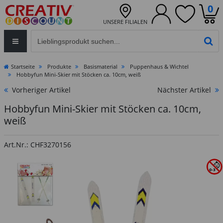
0
UNSERE FILIALEN
Eingabefeld für die Produktsuche im Header
PR
Startseite
Produkte
Basismaterial
Puppenhaus & Wichtel
Hobbyfun Mini-Skier mit Stöcken ca. 10cm, weiß
Vorheriger Artikel
Nächster Artikel
Hobbyfun Mini-Skier mit Stöcken ca. 10cm,
weiß
Art.Nr.: CHF3270156