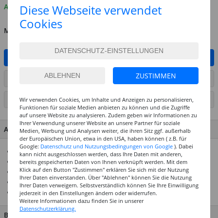
Diese Webseite verwendet
Auf Lager
Cookies
MENGE
IN DEN WARENKORB
ZUSTIMMEN
ARTIKEL AUF WUNSCHLISTE SETZEN
SEITE DRUCKEN
Wir verwenden Cookies, um Inhalte und Anzeigen zu personalisieren,
Funktionen für soziale Medien anbieten zu können und die Zugriffe
auf unsere Website zu analysieren. Zudem geben wir Informationen zu
Ihrer Verwendung unserer Website an unsere Partner für soziale
ARTIKEL MERKMALE & DETAILS
Medien, Werbung und Analysen weiter, die ihren Sitz ggf. außerhalb
der Europäischen Union, etwa in den USA, haben können ( z.B. für
Google:
Datenschutz und Nutzungsbedingungen von Google
). Dabei
Für viele Bastelarbeiten geeignet
kann nicht ausgeschlossen werden, dass Ihre Daten mit anderen,
Kann mit unseren Bastelfarben bemalt werden
bereits gespeicherten Daten von Ihnen verknüpft werden. Mit dem
Klick auf den Button "Zustimmen" erklären Sie sich mit der Nutzung
Mit anderen Materialien kombinier- und verklebbar
Ihrer Daten einverstanden. Über "Ablehnen" können Sie die Nutzung
Geeignet für Tisch- und Geschenkdekorationen
Ihrer Daten verweigern. Selbstverständlich können Sie Ihre Einwilligung
Top Preisleistungs-Verhältnis
jederzeit in den Einstellungen ändern oder widerrufen.
Weitere Informationen dazu finden Sie in unserer
Datenschutzerklärung.
BESCHREIBUNG