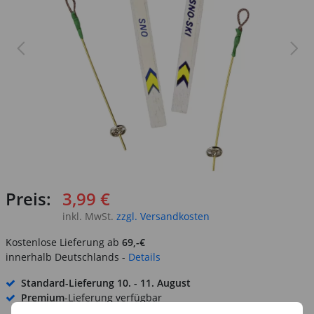
Preis:
3,99 €
inkl. MwSt.
zzgl. Versandkosten
Kostenlose Lieferung ab
69,-€
innerhalb Deutschlands -
Details
Standard-Lieferung
10. - 11. August
Premium
-Lieferung verfügbar