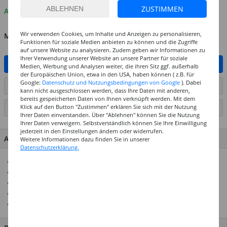
ZUSTIMMEN
Auf Lager
Wir verwenden Cookies, um Inhalte und Anzeigen zu personalisieren,
MENGE
Funktionen für soziale Medien anbieten zu können und die Zugriffe
auf unsere Website zu analysieren. Zudem geben wir Informationen zu
Ihrer Verwendung unserer Website an unsere Partner für soziale
IN DEN WARENKORB
Medien, Werbung und Analysen weiter, die ihren Sitz ggf. außerhalb
der Europäischen Union, etwa in den USA, haben können ( z.B. für
Google:
Datenschutz und Nutzungsbedingungen von Google
). Dabei
ARTIKEL AUF WUNSCHLISTE SETZEN
kann nicht ausgeschlossen werden, dass Ihre Daten mit anderen,
bereits gespeicherten Daten von Ihnen verknüpft werden. Mit dem
Klick auf den Button "Zustimmen" erklären Sie sich mit der Nutzung
SEITE DRUCKEN
Ihrer Daten einverstanden. Über "Ablehnen" können Sie die Nutzung
Ihrer Daten verweigern. Selbstverständlich können Sie Ihre Einwilligung
jederzeit in den Einstellungen ändern oder widerrufen.
ARTIKEL MERKMALE & DETAILS
Weitere Informationen dazu finden Sie in unserer
Datenschutzerklärung.
Je Stift 9,5ml Inhalt
Ideal für tolle Bastelideen
Top-Preis-Leistungsverhältnis
Ideal für Einladungen zu Hochzeit, Geburtstag & Co.
In 10 sortierten Farben