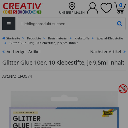
0
UNSERE FILIALEN
Eingabefeld für die Produktsuche im Header
PR
Startseite
Produkte
Basismaterial
Klebstoffe
Spezial-Klebstoffe
Glitter Glue 10er, 10 Klebestifte, je 9,5ml Inhalt
Vorheriger Artikel
Nächster Artikel
Glitter Glue 10er, 10 Klebestifte, je 9,5ml Inhalt
Art.Nr.: CFO574