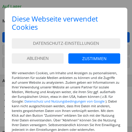
Auf Lager
Diese Webseite verwendet
MENGE
Cookies
IN DEN WARENKORB
ARTIKEL AUF WUNSCHLISTE SETZEN
ZUSTIMMEN
SEITE DRUCKEN
Wir verwenden Cookies, um Inhalte und Anzeigen zu personalisieren,
Funktionen für soziale Medien anbieten zu können und die Zugriffe
ARTIKEL MERKMALE & DETAILS
auf unsere Website zu analysieren. Zudem geben wir Informationen zu
Ihrer Verwendung unserer Website an unsere Partner für soziale
Medien, Werbung und Analysen weiter, die ihren Sitz ggf. außerhalb
Sofort modellierfähig
der Europäischen Union, etwa in den USA, haben können ( z.B. für
Dekorative Ideen - für jeden einfach herzustellen
Google:
Datenschutz und Nutzungsbedingungen von Google
). Dabei
kann nicht ausgeschlossen werden, dass Ihre Daten mit anderen,
Ofenhärtende Modelliermasse
bereits gespeicherten Daten von Ihnen verknüpft werden. Mit dem
30 Min bei 110°C im Ofen aushärten
Klick auf den Button "Zustimmen" erklären Sie sich mit der Nutzung
Mit Fimo Professional & Fimo Kids mischbar
Ihrer Daten einverstanden. Über "Ablehnen" können Sie die Nutzung
Ihrer Daten verweigern. Selbstverständlich können Sie Ihre Einwilligung
jederzeit in den Einstellungen ändern oder widerrufen.