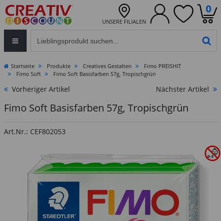
0
UNSERE FILIALEN
Eingabefeld für die Produktsuche im Header
PR
Startseite
Produkte
Creatives Gestalten
Fimo PREISHIT
Fimo Soft
Fimo Soft Basisfarben 57g, Tropischgrün
Vorheriger Artikel
Nächster Artikel
Fimo Soft Basisfarben 57g, Tropischgrün
Art.Nr.: CEF802053