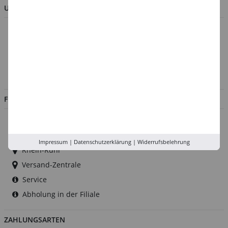
UNTERNEHMEN
Über uns
Kontakt
Impressum
Jobs
FILIALEN
Düsseldorf
Köln
Impressum
|
Datenschutzerklärung
|
Widerrufsbelehrung
Rhein-Ruhr
Versand-Zentrale
Service
Abholung in der Filiale
ZAHLUNGSARTEN