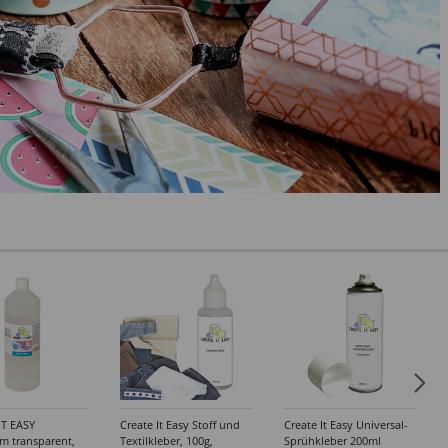
IT EASY
Create It Easy Stoff und
Create It Easy Universal-
im transparent,
Textilkleber, 100g,
Sprühkleber 200ml