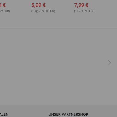
sungsmittel,
Kunststoffflasche mit
(permanent)
9 €
5,99 €
7,99 €
Maldüse
.99 EUR)
(1 kg = 59.90 EUR)
(1 l = 39.95 EUR)
IALEN
UNSER PARTNERSHOP