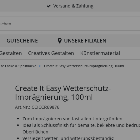
Versand & Zahlung
e Produktsuche im Header
GUTSCHEINE
UNSERE FILIALEN
 Gestalten
Creatives Gestalten
Künstlermaterial
ose Lacke & Sprühlacke
Create It Easy Wetterschutz-Imprägnierung, 100ml
Create It Easy Wetterschutz-
Imprägnierung, 100ml
Art.Nr.: CCICCR69876
Zum Imprägnieren von fast allen Untergründen
Ideal als Schlussfinish für bemalte, beklebte und bedru
Oberflächen
Versiegelt wetter- und witterungsbeständig