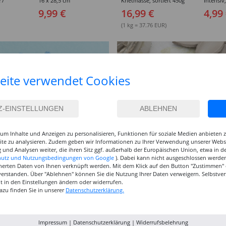
 /
16 x 28,5 cm
Knetmasse, sortiert 450g
Intensiv
breit,
300g/qm,
9,99 €
16,99 €
4,99
sortiert
(1 kg = 37.76 EUR)
eite verwendet Cookies
um Inhalte und Anzeigen zu personalisieren, Funktionen für soziale Medien anbieten
site zu analysieren. Zudem geben wir Informationen zu Ihrer Verwendung unserer Websi
 und Analysen weiter, die ihren Sitz ggf. außerhalb der Europäischen Union, etwa in 
hutz und Nutzungsbedingungen von Google
). Dabei kann nicht ausgeschlossen werden
herten Daten von Ihnen verknüpft werden. Mit dem Klick auf den Button "Zustimmen" er
verstanden. Über "Ablehnen" können Sie die Nutzung Ihrer Daten verweigern. Selbstver
eit in den Einstellungen ändern oder widerrufen.
azu finden Sie in unserer
Datenschutzerklärung.
Impressum
|
Datenschutzerklärung
|
Widerrufsbelehrung