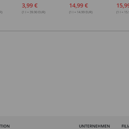
Buchbinderleim, 100 ml
Buchbinderleim, 1000 ml
ohne Lö
3,99 €
14,99 €
15,9
1000 ml
R)
(1 l = 39.90 EUR)
(1 l = 14.99 EUR)
(1 l = 15
ATION
UNTERNEHMEN
FIL