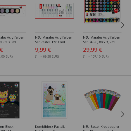
abu Acrylfarben-
NEU Marabu Acrylfarben-
NEU Marabu Acrylfarben-
el, 6x 3,5ml
Set Pastel, 12x 12ml
Set BASIC, 80 x 3,5 ml
 €
9,99 €
29,99 €
0.00 EUR)
(1 l = 69.38 EUR)
(1 l = 107.10 EUR)
ton-Block
Kombiblock Pastell,
NEU Bastel-Krepppapier-