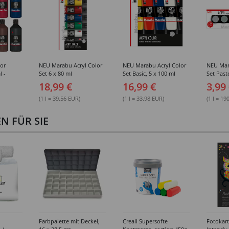
or
NEU Marabu Acryl Color
NEU Marabu Acryl Color
NEU Mar
l -
Set 6 x 80 ml
Set Basic, 5 x 100 ml
Set Past
rbtöne
18,99 €
16,99 €
3,99
(1 l = 39.56 EUR)
(1 l = 33.98 EUR)
(1 l = 19
 FÜR SIE
Farbpalette mit Deckel,
Creall Supersofte
Fotokar