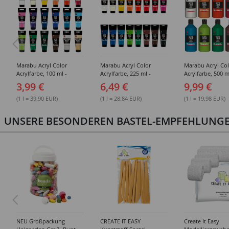
Marabu Acryl Color
Marabu Acryl Color
Marabu Acryl Col
Acrylfarbe, 100 ml -
Acrylfarbe, 225 ml -
Acrylfarbe, 500 m
Verschiedene Farbtöne
Verschiedene Farbtöne
Verschiedene Fa
3,99 €
6,49 €
9,99 €
(1 l = 39.90 EUR)
(1 l = 28.84 EUR)
(1 l = 19.98 EUR)
UNSERE BESONDEREN BASTEL-EMPFEHLUNGEN
NEU Großpackung
CREATE IT EASY
Create It Easy