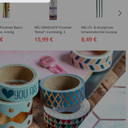
inselset Basics
NEU GRADUATE Pinselset
NEU Öl- & Acrylpinsel,
e, 4-teilig
"Detail“, kurzstielig, 4
Schweineborste Gussow
Synthetikpinsel
Flach, 3er Set, 4, 8, 10
 €
15,99 €
8,49 €