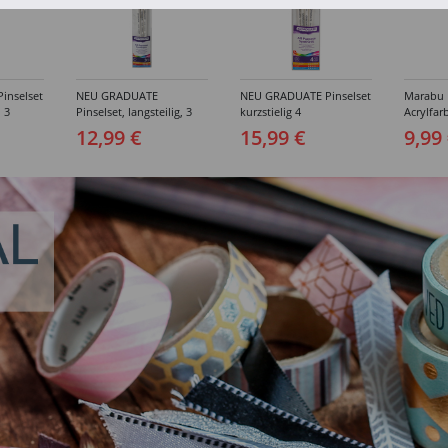
inselset
NEU GRADUATE
NEU GRADUATE Pinselset
Marabu P
, 3
Pinselset, langsteilig, 3
kurzstielig 4
Acrylfarb
Synthetikpinsel
Synthetikpinsel
12,99 €
15,99 €
9,99