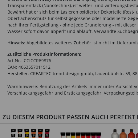
Transparentlack (Nanotechnik), ist wetter- und witterungsbestä
Bewährt hat er sich beim Lasieren oxidierter Dekorteile (Rost
Oberflächenschutz für selbst gegossene oder modellierte Geg
nach ihrer Fertigstellung - ohne jede Grundierung - mit diese
Wasser sofort davon abperlt und abläuft. Verwandte Suchbegri
Hinweis:
Abgebildetes weiteres Zubehör ist nicht im Lieferumf
Zusätzliche Produktinformationen:
Art.Nr.: CCICCR69876
EAN: 4063557011512
Hersteller: CREARTEC trend-design-gmbh, Lauenbühlstr. 59, 88
Warnhinweise: Benutzung des Artikels immer unter Aufsicht vo
Verschluckungsgefahr und Erstickungsgefahr. Verpackungsteile 
ZU DIESEM PRODUKT PASSEN AUCH PERFEKT D