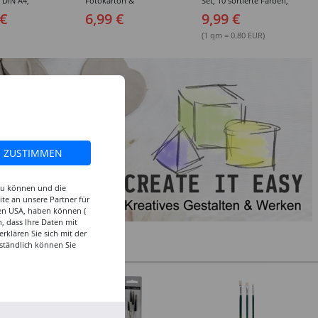
, DIN A4,
Fotokarton &
Set, 10 sortierte Farben,
 10 Blatt, 10
Tonzeichenpapier, 10 +
je 50x250cm
 €
6,99 €
9,99 €
e Farben
10 Blatt, 23 x 33 cm,
sortierte Farben
(1 qm = 0.80 EUR)
ZUSTIMMEN
 zu können und die
te an unsere Partner für
den USA, haben können (
, dass Ihre Daten mit
klären Sie sich mit der
ständlich können Sie