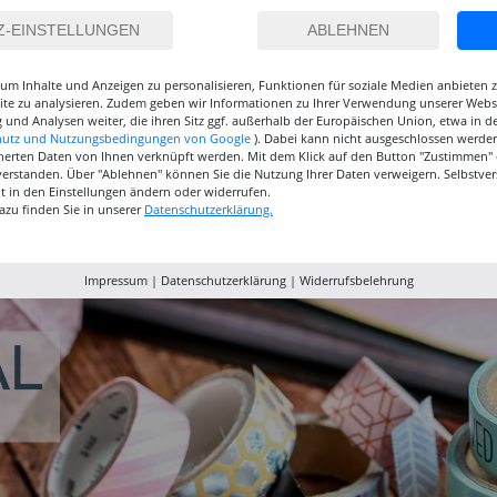
um Inhalte und Anzeigen zu personalisieren, Funktionen für soziale Medien anbieten
site zu analysieren. Zudem geben wir Informationen zu Ihrer Verwendung unserer Websi
 und Analysen weiter, die ihren Sitz ggf. außerhalb der Europäischen Union, etwa in 
hutz und Nutzungsbedingungen von Google
). Dabei kann nicht ausgeschlossen werden
herten Daten von Ihnen verknüpft werden. Mit dem Klick auf den Button "Zustimmen" er
verstanden. Über "Ablehnen" können Sie die Nutzung Ihrer Daten verweigern. Selbstver
eit in den Einstellungen ändern oder widerrufen.
inselset
NEU GRADUATE
NEU GRADUATE Pinselset
Marabu P
azu finden Sie in unserer
Datenschutzerklärung.
, 3
Pinselset, langsteilig, 3
kurzstielig 4
Acrylfarb
Synthetikpinsel
Synthetikpinsel
12,99 €
15,99 €
9,99
Impressum
|
Datenschutzerklärung
|
Widerrufsbelehrung