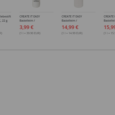
lebestift
CREATE IT EASY
CREATE IT EASY
CREATE 
, 22 g
Bastelleim /
Bastelleim /
Bastelle
Buchbinderleim, 100 ml
Buchbinderleim, 1000 ml
ohne Lö
3,99 €
14,99 €
15,9
1000 ml
R)
(1 l = 39.90 EUR)
(1 l = 14.99 EUR)
(1 l = 15