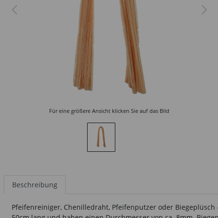
Für eine größere Ansicht klicken Sie auf das Bild
Beschreibung
Pfeifenreiniger, Chenilledraht, Pfeifenputzer oder Biegeplüsc
50cm lang und haben einen Durchmesser von ca. 8mm. Biegeplüsc