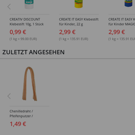
CREATIV DISCOUNT
CREATE IT EASY Klebestift
CREATE IT EASY K
Klebestift 10g, 1 Stück
für Kinder, 22 g
für Kinder MAGIC
0,99 €
2,99 €
2,99 €
(1 kg = 99.00 EUR)
(1 kg = 135.91 EUR)
(1 kg = 135.91 EU
ZULETZT ANGESEHEN
Chenilledraht /
Pfeifenputzer /
Biegeplüsch, 8mm x
1,49 €
50cm, 10 Stk., Pfirsich