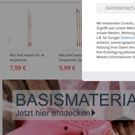
Wir verwenden Cookies, 
Zugriffe auf unsere Web
soziale Medien, Werbung
z.B. für Google:
Datensc
anderen, bereits gespeic
Nutzung Ihrer Daten ein
Ihre Einwilligung jederz
NEU ArtCreation Öl- &
NEU ArtCreation Öl- &
NEU GRADUATE P
Weitere Informationen d
Acrylpinsel,
Acrylpinsel, Synthetik,
Rund, kurzstielig
Schweineborste Rund,
langer Stiel, 3
Synthetikpinsel
7,99 €
5,99 €
12,99 €
3er Set, No. 2, 6, 10
Flachpinsel, 4, 8, 16