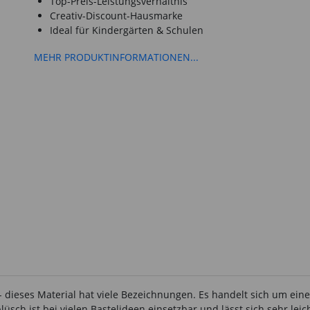
Top-Preis-Leistungsverhältnis
Creativ-Discount-Hausmarke
Ideal für Kindergärten & Schulen
MEHR PRODUKTINFORMATIONEN...
h - dieses Material hat viele Bezeichnungen. Es handelt sich um e
h ist bei vielen Bastelideen einsetzbar und lässt sich sehr leich