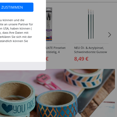
ZUSTIMMEN
 zu können und die
te an unsere Partner für
den USA, haben können (
, dass Ihre Daten mit
klären Sie sich mit der
ständlich können Sie
inselset Basics
NEU GRADUATE Pinselset
NEU Öl- & Acrylpinsel,
e, 4-teilig
"Detail“, kurzstielig, 4
Schweineborste Gussow
Synthetikpinsel
Flach, 3er Set, 4, 8, 10
 €
15,99 €
8,49 €