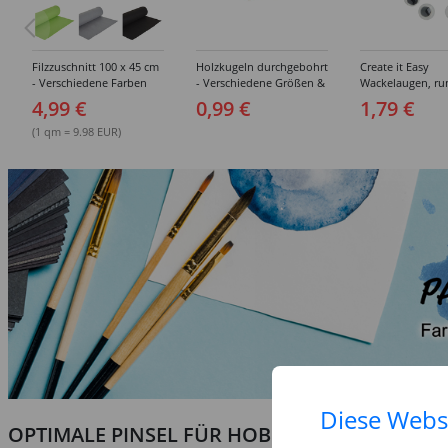
Filzzuschnitt 100 x 45 cm
Holzkugeln durchgebohrt
Create it Easy
- Verschiedene Farben
- Verschiedene Größen &
Wackelaugen, ru
Sortierungen
mm, 10 Stk.
4,99 €
0,99 €
1,79 €
(1 qm = 9.98 EUR)
Diese Webs
OPTIMALE PINSEL FÜR HOBBY & KUNST