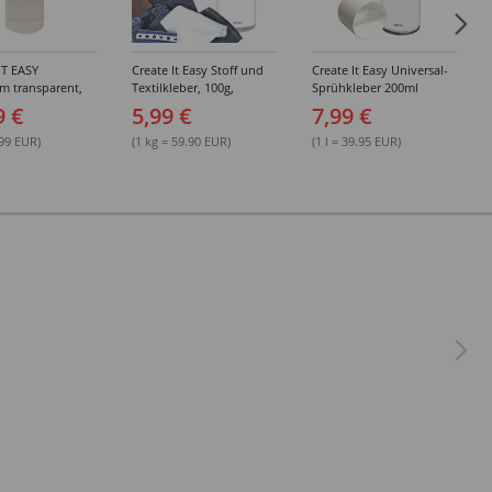
IT EASY
Create It Easy Stoff und
Create It Easy Universal-
im transparent,
Textilkleber, 100g,
Sprühkleber 200ml
sungsmittel,
Kunststoffflasche mit
(permanent)
9 €
5,99 €
7,99 €
Maldüse
.99 EUR)
(1 kg = 59.90 EUR)
(1 l = 39.95 EUR)