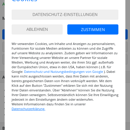
Auf Lager
MENGE
ZUSTIMMEN
IN DEN WARENKORB
Wir verwenden Cookies, um Inhalte und Anzeigen zu personalisieren,
ARTIKEL AUF WUNSCHLISTE SETZEN
Funktionen für soziale Medien anbieten zu können und die Zugriffe
auf unsere Website zu analysieren. Zudem geben wir Informationen zu
Ihrer Verwendung unserer Website an unsere Partner für soziale
SEITE DRUCKEN
Medien, Werbung und Analysen weiter, die ihren Sitz ggf. außerhalb
der Europäischen Union, etwa in den USA, haben können ( z.B. für
Google:
Datenschutz und Nutzungsbedingungen von Google
). Dabei
kann nicht ausgeschlossen werden, dass Ihre Daten mit anderen,
ARTIKEL MERKMALE & DETAILS
bereits gespeicherten Daten von Ihnen verknüpft werden. Mit dem
Klick auf den Button "Zustimmen" erklären Sie sich mit der Nutzung
Draht, ummantelt mit flauschigem Gewebe
Ihrer Daten einverstanden. Über "Ablehnen" können Sie die Nutzung
Ihrer Daten verweigern. Selbstverständlich können Sie Ihre Einwilligung
Erhältlich in 24 Farben
jederzeit in den Einstellungen ändern oder widerrufen.
Top-Preis-Leistungsverhältnis
Weitere Informationen dazu finden Sie in unserer
Creativ-Discount-Hausmarke
Datenschutzerklärung.
Ideal für Kindergärten & Schulen
BESCHREIBUNG