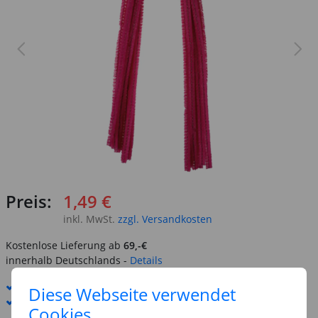
Preis:
1,49 €
inkl. MwSt.
zzgl. Versandkosten
Kostenlose Lieferung ab
69,-€
innerhalb Deutschlands -
Details
Standard-Lieferung
10. - 11. August
Diese Webseite verwendet
Premium
-Lieferung verfügbar
Cookies