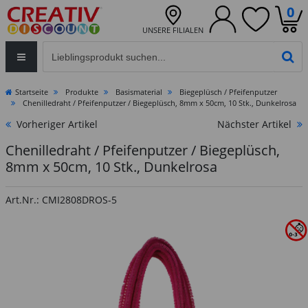
0
UNSERE FILIALEN
Eingabefeld für die Produktsuche im Header
PR
Startseite
Produkte
Basismaterial
Biegeplüsch / Pfeifenputzer
Chenilledraht / Pfeifenputzer / Biegeplüsch, 8mm x 50cm, 10 Stk., Dunkelrosa
Vorheriger Artikel
Nächster Artikel
Chenilledraht / Pfeifenputzer / Biegeplüsch,
8mm x 50cm, 10 Stk., Dunkelrosa
Art.Nr.: CMI2808DROS-5