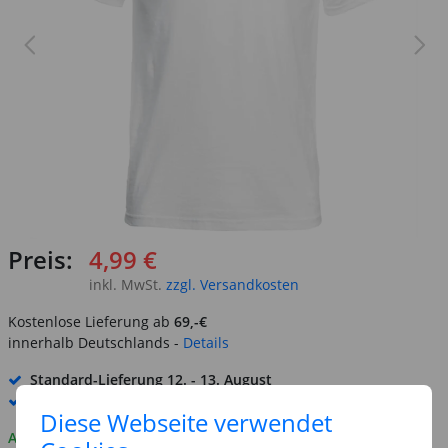
Preis:
4,99 €
inkl. MwSt.
zzgl. Versandkosten
Kostenlose Lieferung ab
69,-€
innerhalb Deutschlands -
Details
Standard-Lieferung
12. - 13. August
Premium
-Lieferung verfügbar
Diese Webseite verwendet
Auf Lager