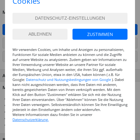
Cookies
MENGE
IN DEN WARENKORB
ZUSTIMMEN
ARTIKEL AUF WUNSCHLISTE SETZEN
Wir verwenden Cookies, um Inhalte und Anzeigen zu personalisieren,
Funktionen für soziale Medien anbieten zu können und die Zugriffe
SEITE DRUCKEN
auf unsere Website zu analysieren. Zudem geben wir Informationen zu
Ihrer Verwendung unserer Website an unsere Partner für soziale
Medien, Werbung und Analysen weiter, die ihren Sitz ggf. außerhalb
der Europäischen Union, etwa in den USA, haben können ( z.B. für
ARTIKEL MERKMALE & DETAILS
Google:
Datenschutz und Nutzungsbedingungen von Google
). Dabei
kann nicht ausgeschlossen werden, dass Ihre Daten mit anderen,
Material: 100% Baumwolle
bereits gespeicherten Daten von Ihnen verknüpft werden. Mit dem
Klick auf den Button "Zustimmen" erklären Sie sich mit der Nutzung
Top-Preis-Leistungsverhältnis
Ihrer Daten einverstanden. Über "Ablehnen" können Sie die Nutzung
Ihrer Daten verweigern. Selbstverständlich können Sie Ihre Einwilligung
100 % Baumwolle
jederzeit in den Einstellungen ändern oder widerrufen.
Ideal für alle unsere Stoffmalfarben
Weitere Informationen dazu finden Sie in unserer
Auch als Sparpacks verfügbar
Datenschutzerklärung.
Für Mal- & Drucktechniken geeignet
BESCHREIBUNG