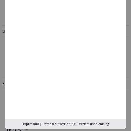
AGB & Kundeninformation
BESTELLUNG WIDERRUFEN
UNTERNEHMEN
Über uns
Kontakt
Impressum
Jobs
FILIALEN
Düsseldorf
Köln
Rhein-Ruhr
Versand-Zentrale
Impressum
|
Datenschutzerklärung
|
Widerrufsbelehrung
Service