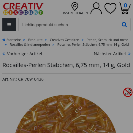
0
UNSERE FILIALEN
Eingabefeld für die Produktsuche im Header
PR
Startseite
Produkte
Creatives Gestalten
Perlen, Schmuck und mehr
Rocailles & Indianerperlen
Rocailles-Perlen Stäbchen, 6,75 mm, 14 g, Gold
Vorheriger Artikel
Nächster Artikel
Rocailles-Perlen Stäbchen, 6,75 mm, 14 g, Gold
Art.Nr.: CRI70910436