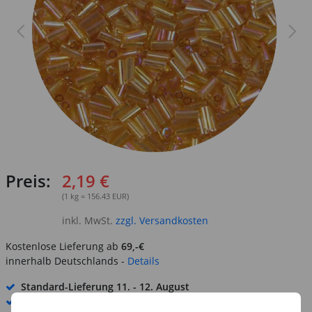
Preis:
2,19 €
(1 kg = 156.43 EUR)
inkl. MwSt.
zzgl. Versandkosten
Kostenlose Lieferung ab
69,-€
innerhalb Deutschlands -
Details
Standard-Lieferung
11. - 12. August
Premium
-Lieferung verfügbar