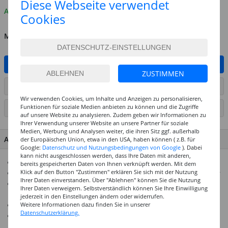
Diese Webseite verwendet
Auf Lager
Cookies
MENGE
IN DEN WARENKORB
ZUSTIMMEN
ARTIKEL AUF WUNSCHLISTE SETZEN
Wir verwenden Cookies, um Inhalte und Anzeigen zu personalisieren,
Funktionen für soziale Medien anbieten zu können und die Zugriffe
SEITE DRUCKEN
auf unsere Website zu analysieren. Zudem geben wir Informationen zu
Ihrer Verwendung unserer Website an unsere Partner für soziale
Medien, Werbung und Analysen weiter, die ihren Sitz ggf. außerhalb
ARTIKEL MERKMALE & DETAILS
der Europäischen Union, etwa in den USA, haben können ( z.B. für
Google:
Datenschutz und Nutzungsbedingungen von Google
). Dabei
kann nicht ausgeschlossen werden, dass Ihre Daten mit anderen,
Farbenfrohe Glasperlen
bereits gespeicherten Daten von Ihnen verknüpft werden. Mit dem
Klick auf den Button "Zustimmen" erklären Sie sich mit der Nutzung
Ideal für Armbänder, Ketten, Ringe oder Schlüsselanhänger
Ihrer Daten einverstanden. Über "Ablehnen" können Sie die Nutzung
Aufnähen, Besticken, Verhäkeln oder Verweben ist ebenso
Ihrer Daten verweigern. Selbstverständlich können Sie Ihre Einwilligung
möglich
jederzeit in den Einstellungen ändern oder widerrufen.
Inhalt: 14 g in der Dose
Weitere Informationen dazu finden Sie in unserer
Datenschutzerklärung.
Länge: 6,75 mm