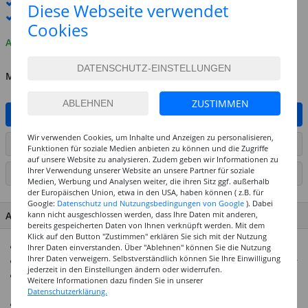
Standard-Lieferung
12. - 13. August
Diese Webseite verwendet
Premium
-Lieferung verfügbar
Cookies
Auf Lager
MENGE
ZUSTIMMEN
IN DEN WARENKORB
Wir verwenden Cookies, um Inhalte und Anzeigen zu personalisieren,
ARTIKEL AUF WUNSCHLISTE SETZEN
Funktionen für soziale Medien anbieten zu können und die Zugriffe
auf unsere Website zu analysieren. Zudem geben wir Informationen zu
Ihrer Verwendung unserer Website an unsere Partner für soziale
SEITE DRUCKEN
Medien, Werbung und Analysen weiter, die ihren Sitz ggf. außerhalb
der Europäischen Union, etwa in den USA, haben können ( z.B. für
Google:
Datenschutz und Nutzungsbedingungen von Google
). Dabei
ARTIKEL MERKMALE & DETAILS
kann nicht ausgeschlossen werden, dass Ihre Daten mit anderen,
bereits gespeicherten Daten von Ihnen verknüpft werden. Mit dem
Klick auf den Button "Zustimmen" erklären Sie sich mit der Nutzung
Farbenfrohe Glasperlen
Ihrer Daten einverstanden. Über "Ablehnen" können Sie die Nutzung
Ihrer Daten verweigern. Selbstverständlich können Sie Ihre Einwilligung
Ideal für Armbänder, Ketten, Ringe oder Schlüsselanhänger
jederzeit in den Einstellungen ändern oder widerrufen.
Aufnähen, Besticken, Verhäkeln oder Verweben ist ebenso
Weitere Informationen dazu finden Sie in unserer
möglich
Datenschutzerklärung.
Inhalt: 14 g in der Dose