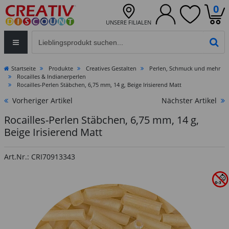
0
UNSERE FILIALEN
Eingabefeld für die Produktsuche im Header
PR
Startseite
Produkte
Creatives Gestalten
Perlen, Schmuck und mehr
Rocailles & Indianerperlen
Rocailles-Perlen Stäbchen, 6,75 mm, 14 g, Beige Irisierend Matt
Vorheriger Artikel
Nächster Artikel
Rocailles-Perlen Stäbchen, 6,75 mm, 14 g,
Beige Irisierend Matt
Art.Nr.: CRI70913343