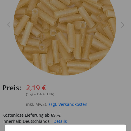
Preis:
2,19 €
(1 kg = 156.43 EUR)
inkl. MwSt.
zzgl. Versandkosten
Kostenlose Lieferung ab
69,-€
innerhalb Deutschlands -
Details